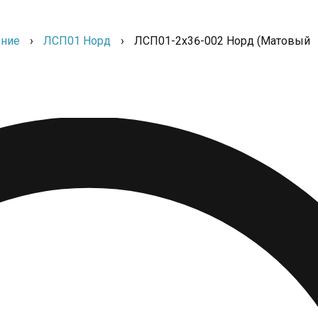
ние
›
ЛСП01 Норд
›
ЛСП01-2х36-002 Норд (Матовый