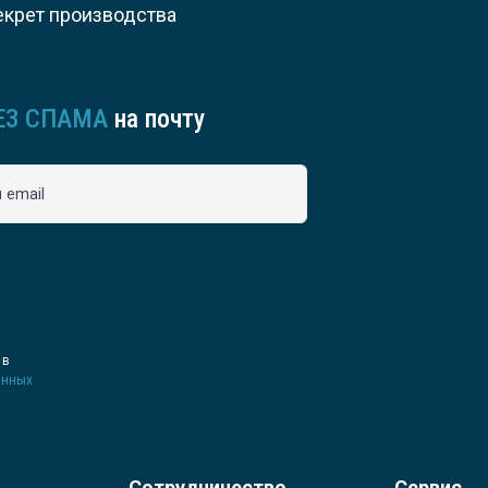
екрет производства
ЕЗ СПАМА
на почту
 email
 в
анных
Сотрудничество
Сервис