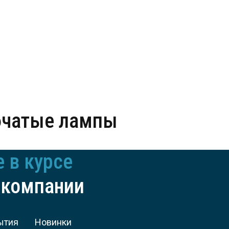
убчатые лампы
е в курсе
 компании
ытия
Новинки