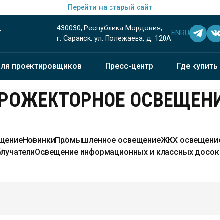
Перейти на старый сайт
430030, Республика Мордовия,
EN
RU
”
г. Саранск. ул. Полежаева, д. 120А
ля проектировщиков
Пресс-центр
Где купить
ПРОЖЕКТОРНОЕ ОСВЕЩЕН
щение
Новинки
Промышленное освещение
ЖКХ освещени
лучатели
Освещение информационных и классных досок