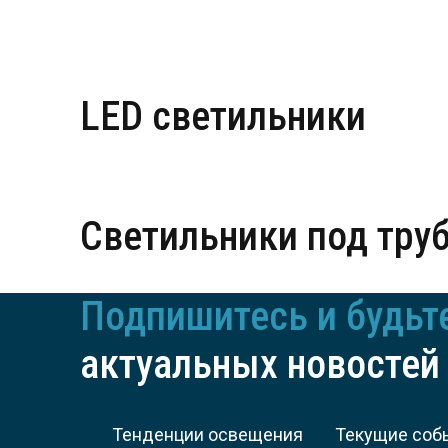
Новинки
Общественное освещение
Промышленное освещение
LED светильники
ЖКХ освещение
Торговое модульное освещение
Уличное освещение
Светильники под тр
Облучатели
Прожекторное освещение
Подпишитесь и будьт
Освещение информационных и классных досок
Комплектующие для светильников
актуальных новостей
Тенденции освещения
Текущие соб