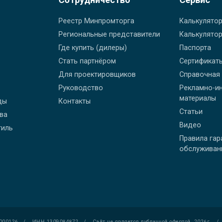
Реестр Минпромторга
Калькулято
Региональные представители
Калькулято
Где купить (дилеры)
Паспорта
Стать партнёром
Сертификат
Для проектировщиков
Справочна
Руководство
Рекламно-информационные
материалы
ды
Контакты
Статьи
тва
Видео
тиль
Правила гарантийного
обслуживан
000126
/
ИНН 1309084872
/
Сайт не является публичной офертой. 2026г.
/