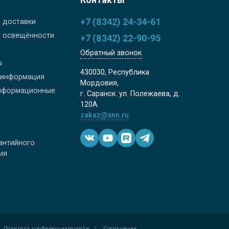
+7 (8342) 24-34-61
р доставки
р освещённости
+7 (8342) 22-90-95
Обратный звонок
ы
430030, Республика
я информация
Мордовия,
г. Саранск. ул. Полежаева, д.
120А
zakaz@xnn.ru
ия
Политика конфиденциальности
/
Соглашение