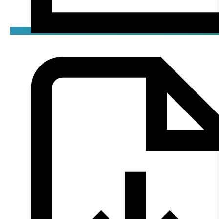
Чертёж
png / 0.05 мБ