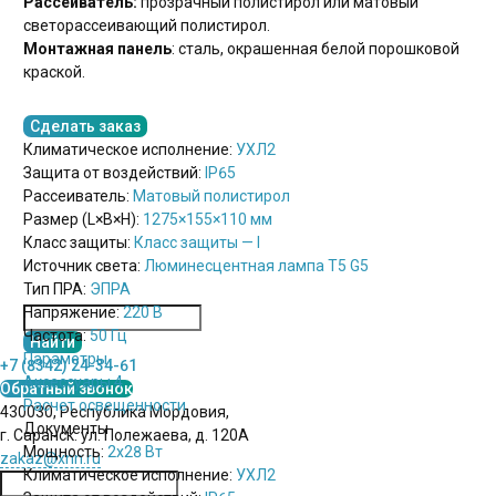
Рассеиватель:
прозрачный полистирол или матовый
светорассеивающий полистирол.
Монтажная панель
: сталь, окрашенная белой порошковой
краской.
Сделать заказ
Климатическое исполнение:
УХЛ2
Защита от воздействий:
IP65
Рассеиватель:
Матовый полистирол
Размер (L×B×H):
1275×155×110 мм
Класс защиты:
Класс защиты — I
Источник света:
Люминесцентная лампа T5 G5
Тип ПРА:
ЭПРА
Напряжение:
220 В
Частота:
50 Гц
Параметры
+7 (8342) 24-34-61
Аксессуары 4
Обратный звонок
Расчет освещенности
430030, Республика Мордовия,
Документы
г. Саранск. ул. Полежаева, д. 120А
Мощность:
2х28 Вт
zakaz@xnn.ru
Климатическое исполнение:
УХЛ2