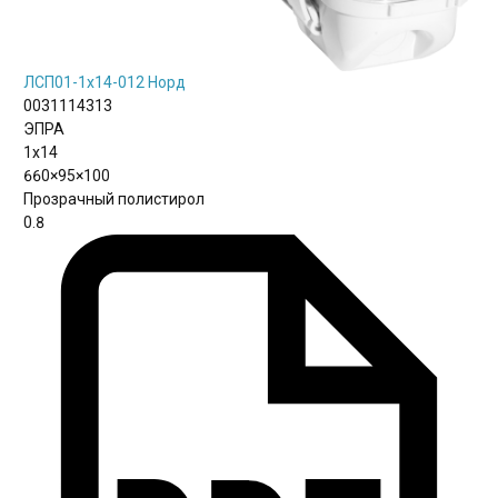
ЛСП01-1х14-012 Норд
0031114313
ЭПРА
1х14
660×95×100
Прозрачный полистирол
0.8