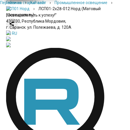
Перейти на старый сайт
Главная
›
Каталог
›
Промышленное освещение
›
ЛСП01 Норд
›
ЛСП01-2х28-012 Норд (Матовый
рассеиватель)
“Освещаем путь к успеху!”
430030, Республика Мордовия,
г. Саранск. ул. Полежаева, д. 120А
EN
RU