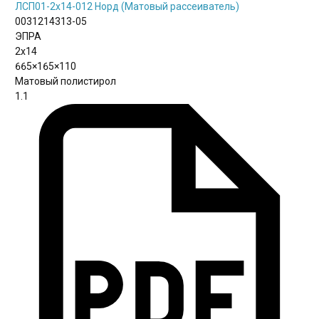
ЛСП01-2х14-012 Норд (Матовый рассеиватель)
0031214313-05
ЭПРА
2х14
665×165×110
Матовый полистирол
1.1