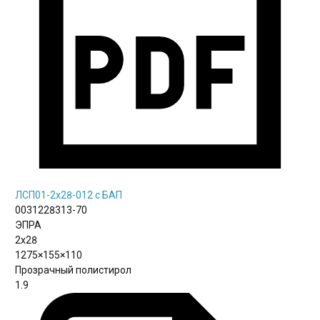
ЛСП01-2х28-012 с БАП
0031228313-70
ЭПРА
2х28
1275×155×110
Прозрачный полистирол
1.9