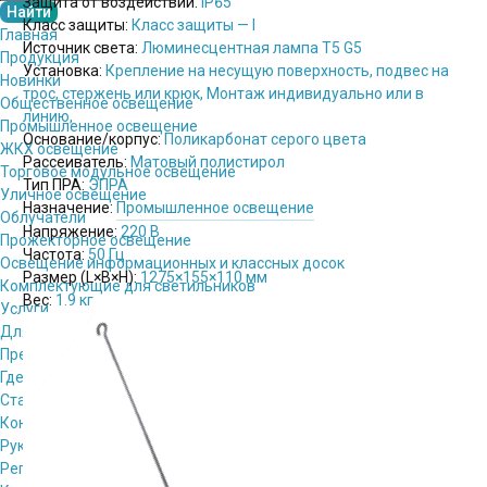
Защита от воздействий:
IP65
Класс защиты:
Класс защиты — I
Главная
Источник света:
Люминесцентная лампа T5 G5
Продукция
Установка:
Крепление на несущую поверхность, подвес на
Новинки
трос, стержень или крюк, Монтаж индивидуально или в
Общественное освещение
линию,
Промышленное освещение
Основание/корпус:
Поликарбонат серого цвета
ЖКХ освещение
Рассеиватель:
Матовый полистирол
Торговое модульное освещение
Тип ПРА:
ЭПРА
Уличное освещение
Назначение:
Промышленное освещение
Облучатели
Напряжение:
220 В
Прожекторное освещение
Частота:
50 Гц
Освещение информационных и классных досок
Размер (L×B×H):
1275×155×110 мм
Комплектующие для светильников
Вес:
1.9 кг
Услуги
Для проектировщиков
Пресс-центр
Где купить
Стать партнёром
Контакты
Руководство
Региональные представители