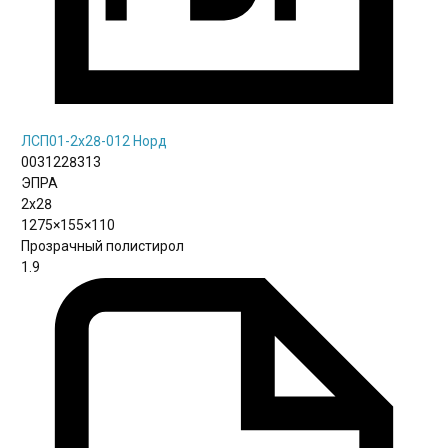
ЛСП01-2х28-012 Норд
0031228313
ЭПРА
2х28
1275×155×110
Прозрачный полистирол
1.9