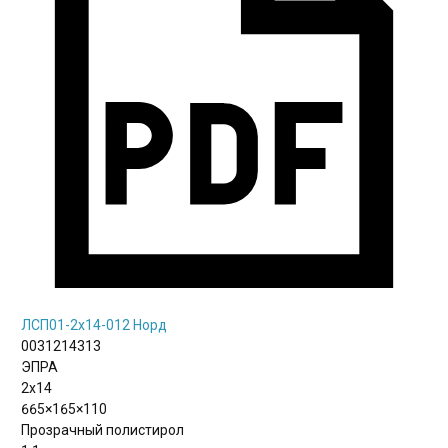
ЛСП01-2х14-012 Норд
0031214313
ЭПРА
2х14
665×165×110
Прозрачный полистирол