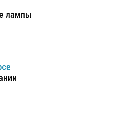
ые лампы
рсе
пании