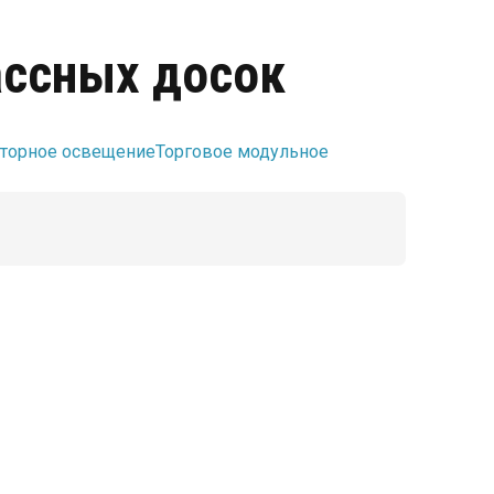
ассных досок
торное освещение
Торговое модульное