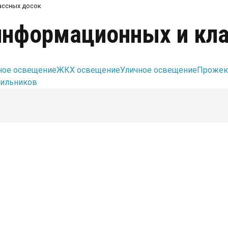
ассных досок
информационных и кл
ое освещение
ЖКХ освещение
Уличное освещение
Прожек
тильников