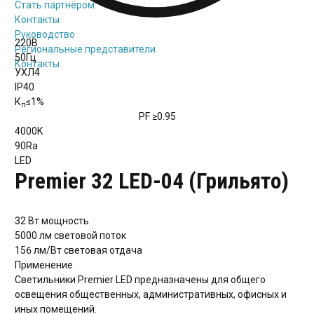
Стать партнёром
Контакты
Руководство
220В
Региональные представители
50Гц
Контакты
УХЛ4
IP40
К
≤1%
п
PF
≥0.95
4000K
90Ra
LED
Premier 32 LED-04 (Грильято)
32 Вт
мощность
5000 лм
световой поток
156 лм/Вт
световая отдача
Применение
Светильники Premier LED предназначены для общего
освещения общественных, административных, офисных и
иных помещений.