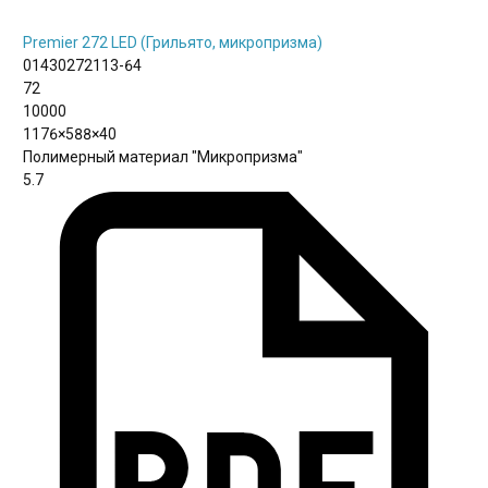
Premier 272 LED (Грильято, микропризма)
01430272113-64
72
10000
1176×588×40
Полимерный материал "Микропризма"
5.7