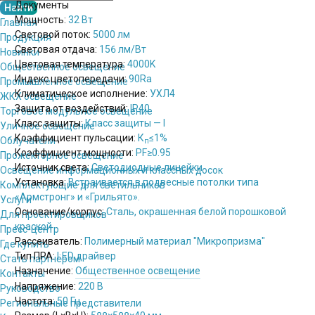
Документы
Мощность:
32 Вт
Главная
Световой поток:
5000 лм
Продукция
Световая отдача:
156 лм/Вт
Новинки
Цветовая температура:
4000K
Общественное освещение
Индекс цветопередачи:
90Ra
Промышленное освещение
Климатическое исполнение:
УХЛ4
ЖКХ освещение
Защита от воздействий:
IP40
Торговое модульное освещение
Класс защиты:
Класс защиты — I
Уличное освещение
Коэффициент пульсации:
К
≤1%
Облучатели
п
Коэффициент мощности:
PF
≥0.95
Прожекторное освещение
Источник света:
Светодиодные линейки
Освещение информационных и классных досок
Установка:
Встраивается в подвесные потолки типа
Комплектующие для светильников
«Армстронг» и «Грильято».
Услуги
Основание/корпус:
Сталь, окрашенная белой порошковой
Для проектировщиков
краской
Пресс-центр
Рассеиватель:
Полимерный материал "Микропризма"
Где купить
Тип ПРА:
LED драйвер
Стать партнёром
Назначение:
Общественное освещение
Контакты
Напряжение:
220 В
Руководство
Частота:
50 Гц
Региональные представители