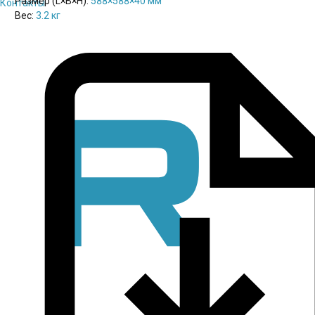
Размер (L×B×H):
588×588×40 мм
Контакты
Вес:
3.2 кг
Паспорт
pdf / 0.41 мБ