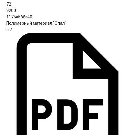
72
9200
1176×588×40
Полимерный материал "Опал"
5.7