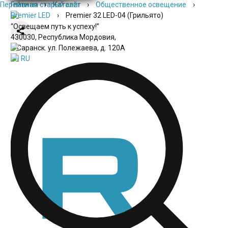
Перейти на старый сайт
Главная
›
Каталог
›
Общественное освещение
›
Premier LED
›
Premier 32 LED-04 (Грильято)
“Освещаем путь к успеху!”
430030, Республика Мордовия,
г. Саранск. ул. Полежаева, д. 120А
EN
RU