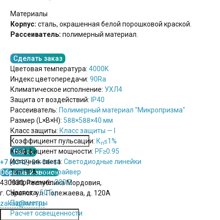
Материалы
Корпус:
сталь, окрашенная белой порошковой краской.
Рассеиватель:
полимерный материал.
Сделать заказ
Цветовая температура:
4000K
Индекс цветопередачи:
90Ra
Климатическое исполнение:
УХЛ4
Защита от воздействий:
IP40
Рассеиватель:
Полимерный материал "Микропризма"
Размер (L×B×H):
588×588×40 мм
Класс защиты:
Класс защиты — I
Коэффициент пульсации:
К
≤1%
п
Коэффициент мощности:
PF
≥0.95
Источник света:
Светодиодные линейки
+7 (8342) 24-34-61
Тип ПРА:
LED драйвер
Обратный звонок
Напряжение:
220 В
430030, Республика Мордовия,
Частота:
50 Гц
г. Саранск. ул. Полежаева, д. 120А
Параметры
zakaz@xnn.ru
Расчет освещенности