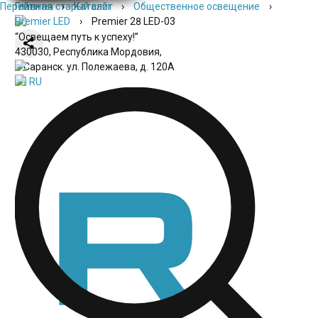
Перейти на старый сайт
Главная
›
Каталог
›
Общественное освещение
›
Premier LED
›
Premier 28 LED-03
“Освещаем путь к успеху!”
430030, Республика Мордовия,
г. Саранск. ул. Полежаева, д. 120А
EN
RU