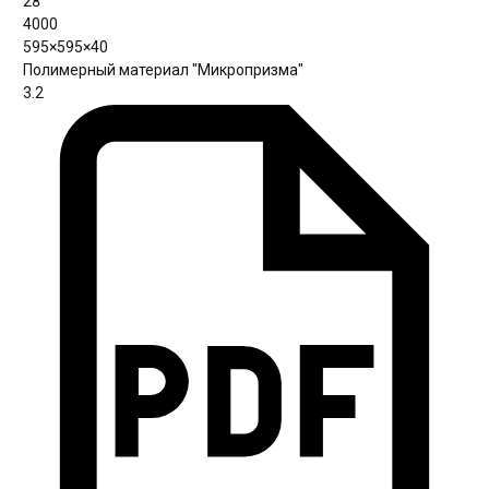
28
4000
595×595×40
Полимерный материал "Микропризма"
3.2