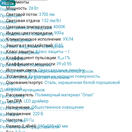
Документы
Мощность:
28 Вт
Главная
Световой поток:
3700 лм
Продукция
Световая отдача:
132 лм/Вт
Новинки
Цветовая температура:
4000K
Общественное освещение
Индекс цветопередачи:
90Ra
Промышленное освещение
Климатическое исполнение:
УХЛ4
ЖКХ освещение
Защита от воздействий:
IP40
Торговое модульное освещение
Класс защиты:
Класс защиты — I
Уличное освещение
Коэффициент пульсации:
К
≤1%
Облучатели
п
Коэффициент мощности:
PF
≥0.95
Прожекторное освещение
Источник света:
Светодиодные линейки
Освещение информационных и классных досок
Установка:
Крепление на несущую поверхность
Комплектующие для светильников
Основание/корпус:
Сталь, окрашенная белой порошковой
Услуги
краской
Для проектировщиков
Рассеиватель:
Полимерный материал "Опал"
Пресс-центр
Тип ПРА:
LED драйвер
Где купить
Назначение:
Общественное освещение
Стать партнёром
Напряжение:
220 В
Контакты
Частота:
50 Гц
Руководство
Размер (L×B×H):
595×595×40 мм
Региональные представители