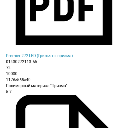
Premier 272 LED (Грильято, призма)
01430272113-65
72
10000
1176×588×40
Полимерный материал "Призма"
5.7