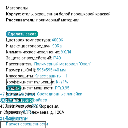
Материалы
Корпус:
сталь, окрашенная белой порошковой краской.
Рассеиватель:
полимерный материал.
Сделать заказ
Цветовая температура:
4000K
Индекс цветопередачи:
90Ra
Климатическое исполнение:
УХЛ4
Защита от воздействий:
IP40
Рассеиватель:
Полимерный материал "Опал"
Размер (L×B×H):
595×595×40 мм
Класс защиты:
Класс защиты — I
Коэффициент пульсации:
К
≤1%
п
Коэффициент мощности:
PF
≥0.95
Источник света:
Светодиодные линейки
+7 (8342) 24-34-61
Тип ПРА:
LED драйвер
Обратный звонок
Напряжение:
220 В
430030, Республика Мордовия,
Частота:
50 Гц
г. Саранск. ул. Полежаева, д. 120А
Параметры
zakaz@xnn.ru
Расчет освещенности