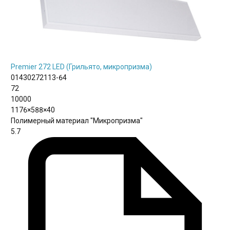
Premier 272 LED (Грильято, микропризма)
01430272113-64
72
10000
1176×588×40
Полимерный материал "Микропризма"
5.7