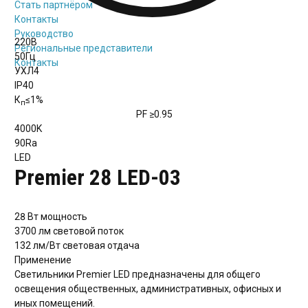
Стать партнёром
Контакты
Руководство
220В
Региональные представители
50Гц
Контакты
УХЛ4
IP40
К
≤1%
п
PF
≥0.95
4000K
90Ra
LED
Premier 28 LED-03
28 Вт
мощность
3700 лм
световой поток
132 лм/Вт
световая отдача
Применение
Светильники Premier LED предназначены для общего
освещения общественных, административных, офисных и
иных помещений.