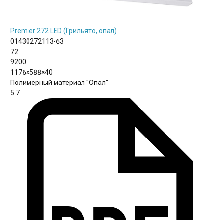
Premier 272 LED (Грильято, опал)
01430272113-63
72
9200
1176×588×40
Полимерный материал "Опал"
5.7