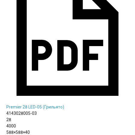
Premier 28 LED-05 (Грильято)
4143028005-03
28
4000
588×588×40