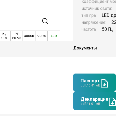
коэффициент мо
источник света:
LED д
тип пра:
2
напряжение:
50 Гц
частота:
К
PF
п
4000K
90Ra
LED
≤1%
≥0.95
Документы
Паспорт
pdf / 0.41 мБ
Декларация
pdf / 1.01 мБ