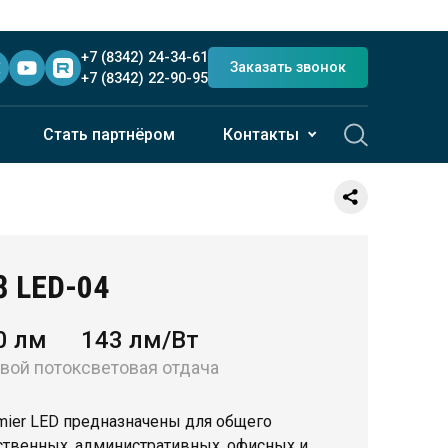
+7 (8342) 24-34-61
Заказать звонок
+7 (8342) 22-90-95
Стать партнёром
Контакты
28 LED-04
0 лм
143 лм/Вт
вой поток
световая отдача
mier LED предназначены для общего
твенных, административных, офисных и