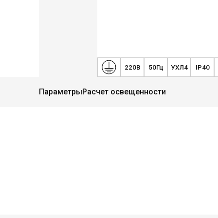
220В
50Гц
УХЛ4
IP40
Параметры
Расчет освещенности
Руководство
Региональные представители
Контакты