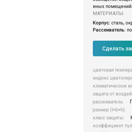
иных помещений
МАТЕРИАЛЫ
Корпус:
сталь, о
Рассеиватель:
по
Сделать за
цветовая темпер
индекс цветопер
климатическое и
защита от воздей
рассеиватель:
размер (l×b×h):
класс защиты:
коэффициент пул