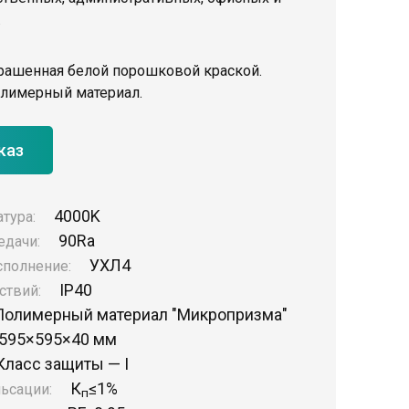
.
крашенная белой порошковой краской.
лимерный материал.
каз
4000K
атура:
90Ra
едачи:
УХЛ4
сполнение:
IP40
ствий:
Полимерный материал "Микропризма"
595×595×40 мм
Класс защиты — I
К
≤1%
ьсации:
п