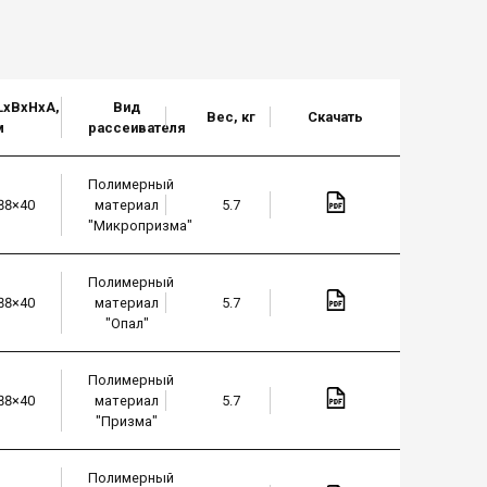
LxBxHхА,
Вид
Вес, кг
Скачать
м
рассеивателя
Полимерный
88×40
материал
5.7
"Микропризма"
Полимерный
88×40
материал
5.7
"Опал"
Полимерный
88×40
материал
5.7
"Призма"
Полимерный