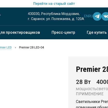
Перейти на старый сайт
430030, Республика Мордовия,
EN
RU
”
г. Саранск. ул. Полежаева, д. 120А
ля проектировщиков
Пресс-центр
Где купить
mier LED
›
Premier 28 LED-04
Premier 
28 Вт
400
мощность
свето
ПРИМЕНЕНИЕ
Светильники Pre
освещения общес