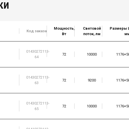
ки
Мощность,
Световой
Размеры 
Код заказа
Вт
поток, лм
м
01430272113-
72
10000
1176×5
64
01430272113-
72
9200
1176×5
63
01430272113-
72
10000
1176×5
65