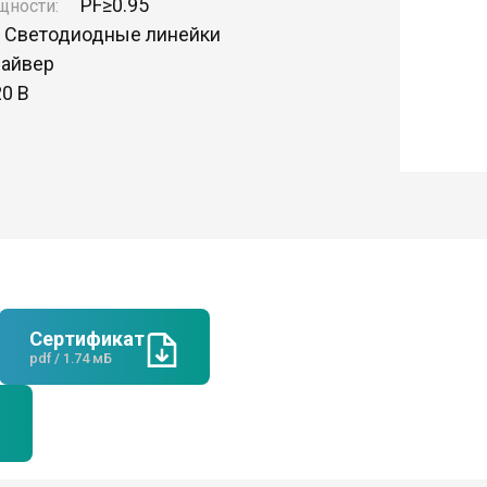
PF
≥0.95
щности:
Светодиодные линейки
райвер
20 В
Сертификат
pdf / 1.74 мБ