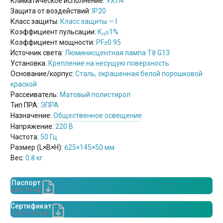
Климатическое исполнение:
УХЛ4
Защита от воздействий:
IP20
Класс защиты:
Класс защиты — I
Коэффициент пульсации:
К
≤1%
п
Коэффициент мощности:
PF
≥0.95
Источник света:
Люминисцентная лампа Т8 G13
Установка:
Крепление на несущую поверхность
Основание/корпус:
Сталь, окрашенная белой порошковой
краской
Рассеиватель:
Матовый полистирол
Тип ПРА:
ЭПРА
Назначение:
Общественное освещение
Напряжение:
220 В
Частота:
50 Гц
Размер (L×B×H):
625×145×50 мм
Вес:
0.8 кг
Паспорт
pdf / 0.4 мБ
Сертификат
pdf / 7.07 мБ