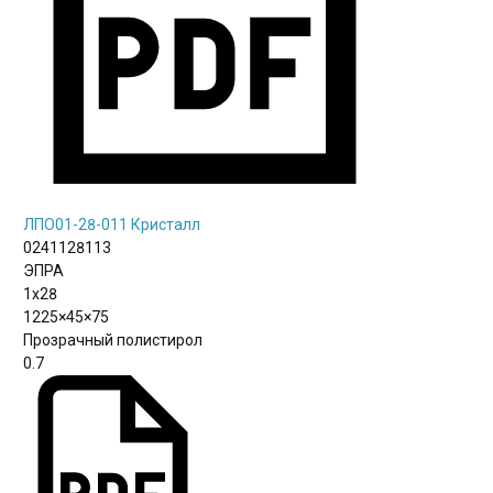
ЛПО01-28-011 Кристалл
0241128113
ЭПРА
1х28
1225×45×75
Прозрачный полистирол
0.7