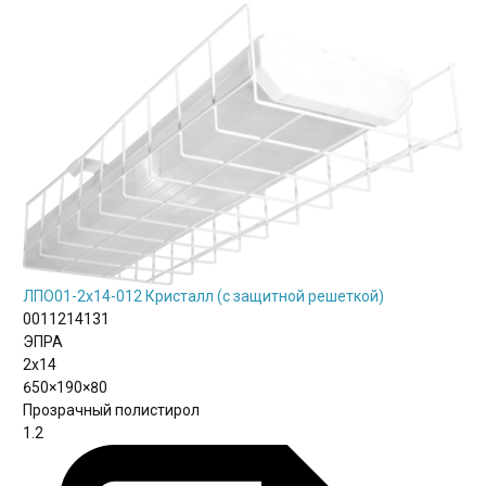
ЛПО01-2х14-012 Кристалл (с защитной решеткой)
0011214131
ЭПРА
2х14
650×190×80
Прозрачный полистирол
1.2