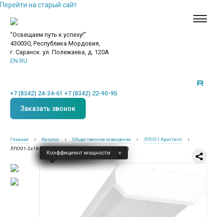
Перейти на старый сайт
“Освещаем путь к успеху!”
430030, Республика Мордовия,
г. Саранск. ул. Полежаева, д. 120А
EN
RU
+7 (8342) 24-34-61
+7 (8342) 22-90-95
Заказать звонок
Главная
›
Каталог
›
Общественное освещение
›
ЛПО01 Кристалл
›
ЛПО01-2х18-012 Кристалл (Матовый рассеиватель)
Класс защиты — I
Напряжение
Частота
Климатическое исполнение
Влагозащита, IP
Коэффициент пульсации
Коэффициент мощности
Новинки
Общественное освещение
Промышленное освещение