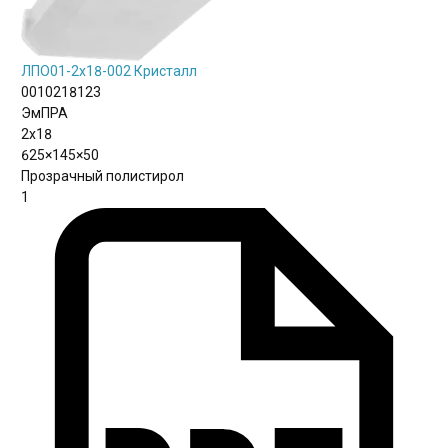
ЛПО01-2х18-002 Кристалл
0010218123
ЭмПРА
2х18
625×145×50
Прозрачный полистирол
1