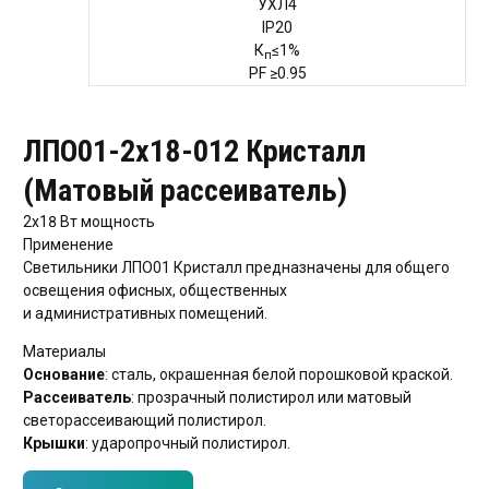
УХЛ4
IP20
К
≤1%
п
PF
≥0.95
ЛПО01-2х18-012 Кристалл
(Матовый рассеиватель)
2х18 Вт
мощность
Применение
Светильники ЛПО01 Кристалл предназначены для общего
освещения офисных, общественных
и административных помещений.
Материалы
Основание
: сталь, окрашенная белой порошковой краской.
Рассеиватель
: прозрачный полистирол или матовый
светорассеивающий полистирол.
Крышки
: ударопрочный полистирол.