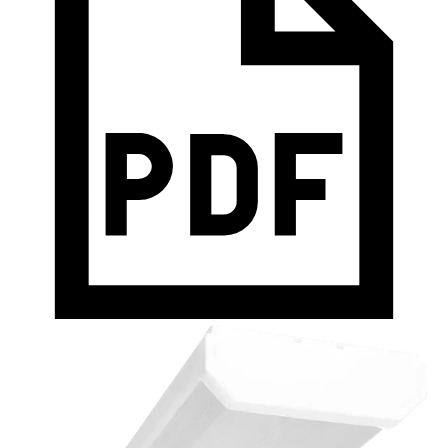
защитной решеткой)
0010218531
ЭмПРА
2х18
650×190×80
Матовый полистирол
1.4