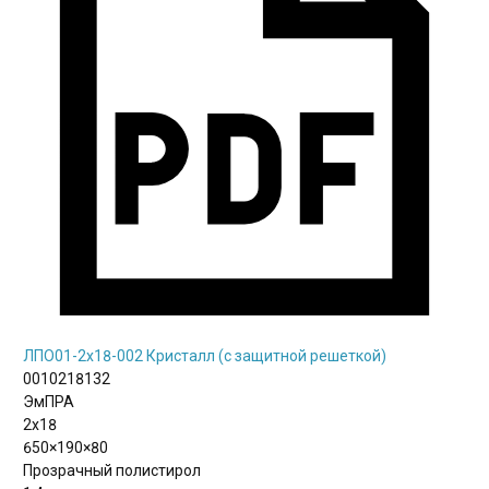
0010218523
ЭмПРА
2х18
625×145×50
Матовый полистирол
1