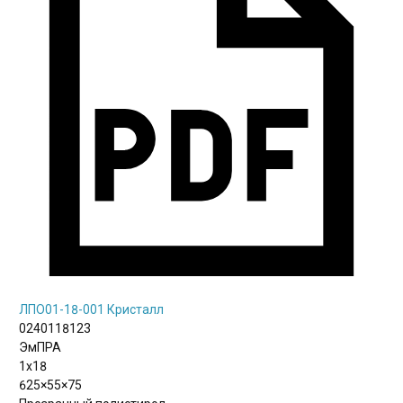
ЛПО01-18-001 Кристалл
0240118123
ЭмПРА
1х18
625×55×75