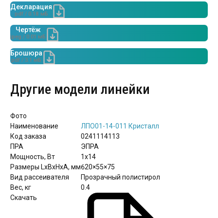
Декларация
pdf / 0.18 мБ
Чертёж
jpeg / 0.01 мБ
Брошюра
pdf / 3.1 мБ
Другие модели линейки
Фото
Наименование
ЛПО01-14-011 Кристалл
Код заказа
0241114113
ПРА
ЭПРА
Мощность, Вт
1х14
Размеры LxBxHхА, мм
620×55×75
Вид рассеивателя
Прозрачный полистирол
Вес, кг
0.4
Скачать