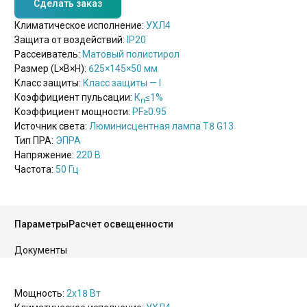
Сделать заказ
Климатическое исполнение:
УХЛ4
Защита от воздействий:
IP20
Рассеиватель:
Матовый полистирол
Размер (L×B×H):
625×145×50 мм
Класс защиты:
Класс защиты — I
Коэффициент пульсации:
К
≤1%
п
Коэффициент мощности:
PF
≥0.95
Источник света:
Люминисцентная лампа Т8 G13
Тип ПРА:
ЭПРА
Напряжение:
220 В
Частота:
50 Гц
Параметры
Расчет освещенности
Документы
Мощность:
2х18 Вт