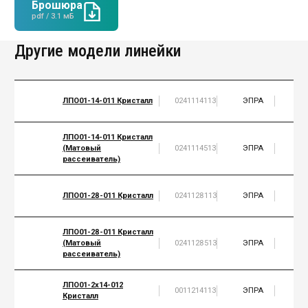
Брошюра
pdf / 3.1 мБ
Другие модели линейки
ЛПО01-14-011 Кристалл
0241114113
ЭПРА
1
ЛПО01-14-011 Кристалл
(Матовый
0241114513
ЭПРА
1
рассеиватель)
ЛПО01-28-011 Кристалл
0241128113
ЭПРА
1
ЛПО01-28-011 Кристалл
(Матовый
0241128513
ЭПРА
1
рассеиватель)
ЛПО01-2х14-012
0011214113
ЭПРА
2
Кристалл