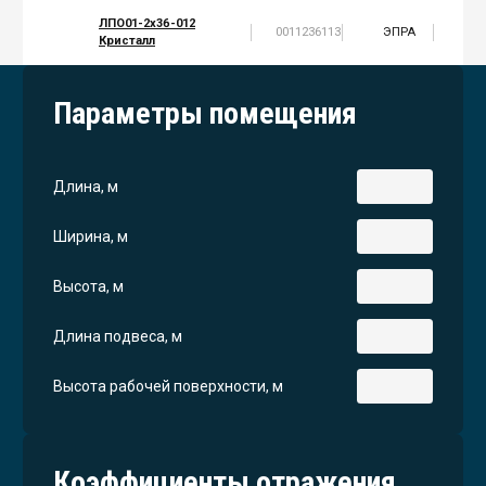
ЛПО01-2х36-012
0011236113
ЭПРА
2
Кристалл
Параметры помещения
Длина, м
Ширина, м
Высота, м
Длина подвеса, м
Высота рабочей поверхности, м
Коэффициенты отражения