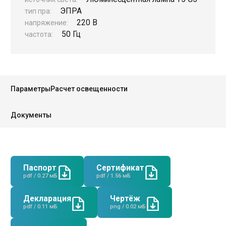
ЭПРА
тип пра:
220 В
напряжение:
50 Гц
частота:
Руководство
Региональные представители
Параметры
Расчет освещенности
Контакты
Документы
Паспорт
Сертификат
pdf / 0.27 мБ
pdf / 1.56 мБ
Декларация
Чертёж
pdf / 0.11 мБ
png / 0.02 мБ