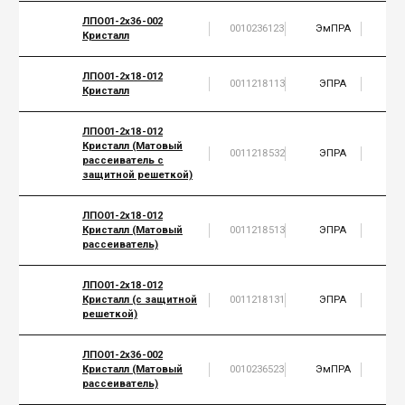
ЛПО01-2х36-002
0010236123
ЭмПРА
2
Кристалл
ЛПО01-2х18-012
0011218113
ЭПРА
2
Кристалл
ЛПО01-2х18-012
Кристалл (Матовый
0011218532
ЭПРА
2
рассеиватель с
защитной решеткой)
ЛПО01-2х18-012
Кристалл (Матовый
0011218513
ЭПРА
2
рассеиватель)
ЛПО01-2х18-012
Кристалл (с защитной
0011218131
ЭПРА
2
решеткой)
ЛПО01-2х36-002
Кристалл (Матовый
0010236523
ЭмПРА
2
рассеиватель)