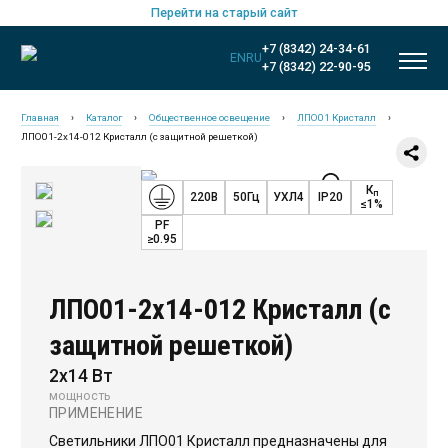
Перейти на старый сайт
+7 (8342) 24-34-61
EN
RU
+7 (8342) 22-90-95
Главная
›
Каталог
›
Общественное освещение
›
ЛПО01 Кристалл
›
ЛПО01-2х14-012 Кристалл (с защитной решеткой)
К
п
220В
50Гц
УХЛ4
IP20
≤1%
PF
≥0.95
ЛПО01-2х14-012 Кристалл (с
защитной решеткой)
2х14 Вт
Новинки
мощность
ПРИМЕНЕНИЕ
Общественное освещение
Светильники ЛПО01 Кристалл предназначены для
Промышленное освещение