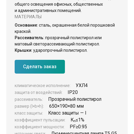
общего освещения офисных, общественных
ЖКХ освещение
и административных помещений.
МАТЕРИАЛЫ
Торговое модульное освещение
Основание
: сталь, окрашенная белой порошковой
Уличное освещение
краской.
Рассеиватель
: прозрачный полистирол или
Облучатели
матовый светорассеивающий полистирол.
Прожекторное освещение
Крышки
: ударопрочный полистирол.
Освещение информационных и классных досок
Сделать заказ
Комплектующие для светильников
УХЛ4
климатическое исполнение:
IP20
защита от воздействий:
Прозрачный полистирол
рассеиватель:
650×190×80 мм
размер (l×b×h):
Класс защиты — I
класс защиты:
К
≤1%
коэффициент пульсации:
п
PF
≥0.95
коэффициент мощности:
Люминесцентная лампа T5 G5
источник света: