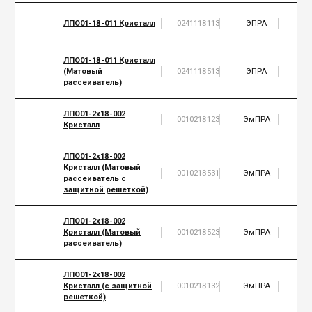
ЛПО01-18-011 Кристалл
0241118113
ЭПРА
1
ЛПО01-18-011 Кристалл
(Матовый
0241118513
ЭПРА
1
рассеиватель)
ЛПО01-2х18-002
0010218123
ЭмПРА
2
Кристалл
ЛПО01-2х18-002
Кристалл (Матовый
0010218531
ЭмПРА
2
рассеиватель с
защитной решеткой)
ЛПО01-2х18-002
Кристалл (Матовый
0010218523
ЭмПРА
2
рассеиватель)
ЛПО01-2х18-002
Кристалл (с защитной
0010218132
ЭмПРА
2
решеткой)