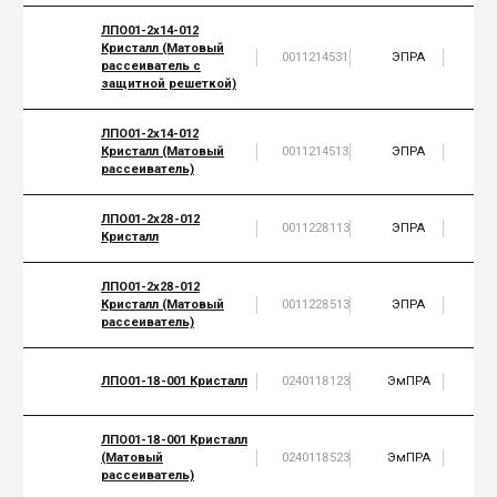
ЛПО01-2х14-012
Кристалл (Матовый
0011214531
ЭПРА
2
рассеиватель с
защитной решеткой)
ЛПО01-2х14-012
Кристалл (Матовый
0011214513
ЭПРА
2
рассеиватель)
ЛПО01-2х28-012
0011228113
ЭПРА
2
Кристалл
ЛПО01-2х28-012
Кристалл (Матовый
0011228513
ЭПРА
2
рассеиватель)
ЛПО01-18-001 Кристалл
0240118123
ЭмПРА
1
ЛПО01-18-001 Кристалл
(Матовый
0240118523
ЭмПРА
1
рассеиватель)