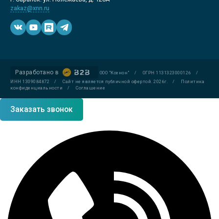
zakaz@xnn.ru
Разработано в
ООО "Ксенон"
/
ОГРН 1131323000126
/
ИНН 1309084872
/
Сайт не является публичной офертой. 2026г.
/
Политика
конфиденциальности
/
Соглашение
Заказать звонок