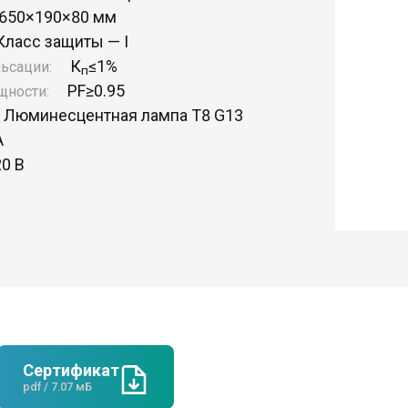
650×190×80 мм
Класс защиты — I
К
≤1%
ьсации:
п
PF
≥0.95
щности:
Люминесцентная лампа T8 G13
А
20 В
Сертификат
pdf / 7.07 мБ