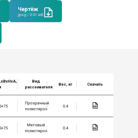
Чертёж
jpeg / 0.01 мБ
LxBxHхА,
Вид
Вес, кг
Скачать
м
рассеивателя
Прозрачный
5×75
0.4
полистирол
Матовый
5×75
0.4
полистирол