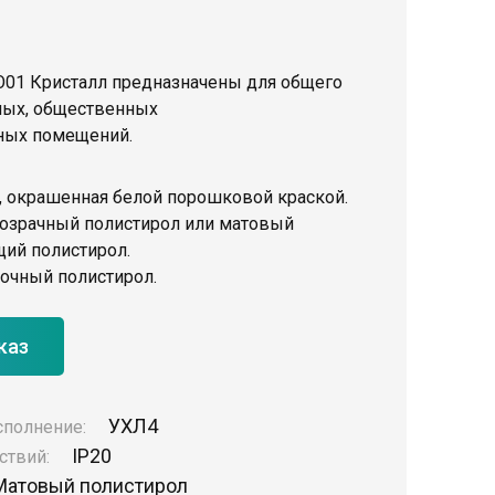
01 Кристалл предназначены для общего
ных, общественных
ных помещений.
ь, окрашенная белой порошковой краской.
розрачный полистирол или матовый
ий полистирол.
рочный полистирол.
каз
УХЛ4
сполнение:
IP20
ствий:
Матовый полистирол