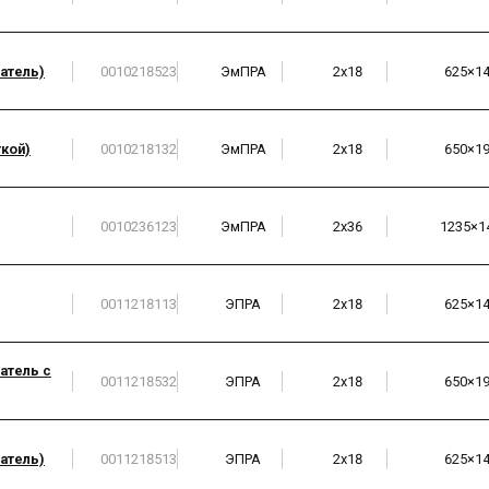
атель)
0010218523
ЭмПРА
2х18
625×1
кой)
0010218132
ЭмПРА
2х18
650×1
0010236123
ЭмПРА
2х36
1235×1
0011218113
ЭПРА
2х18
625×1
атель с
0011218532
ЭПРА
2х18
650×1
атель)
0011218513
ЭПРА
2х18
625×1