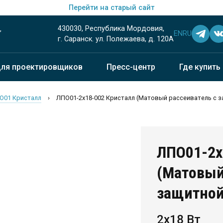
Перейти на старый сайт
430030, Республика Мордовия,
EN
RU
”
г. Саранск. ул. Полежаева, д. 120А
ля проектировщиков
Пресс-центр
Где купить
О01 Кристалл
›
ЛПО01-2х18-002 Кристалл (Матовый рассеиватель с 
ЛПО01-2х18-002 Кристалл
(Матовый
защитной
2х18 Вт