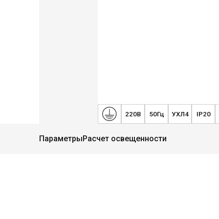
220В
50Гц
УХЛ4
IP20
Параметры
Расчет освещенности
Руководство
Региональные представители
Контакты