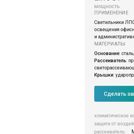
мощность
ПРИМЕНЕНИЕ
Светильники ЛПО
освещения офис
и административ
МАТЕРИАЛЫ
Основание
: стал
Рассеиватель
: п
светорассеивающ
Крышки
: удароп
Сделать за
климатическое и
защита от воздей
рассеиватель: