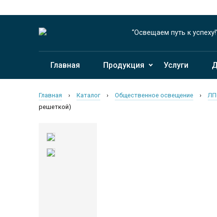
“Освещаем путь к успеху!
Главная
Продукция
Услуги
Д
Главная
›
Каталог
›
Общественное освещение
›
ЛП
решеткой)