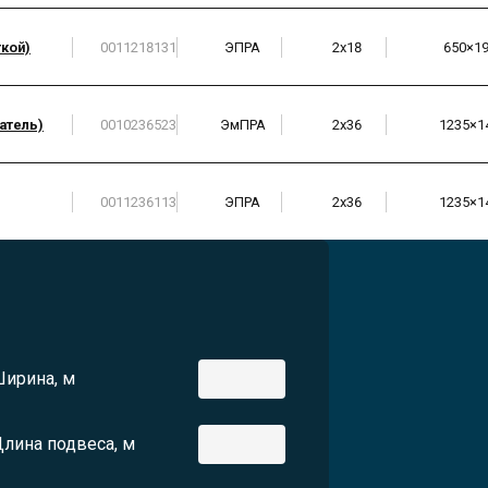
кой)
0011218131
ЭПРА
2х18
650×1
атель)
0010236523
ЭмПРА
2х36
1235×1
0011236113
ЭПРА
2х36
1235×1
ирина, м
лина подвеса, м