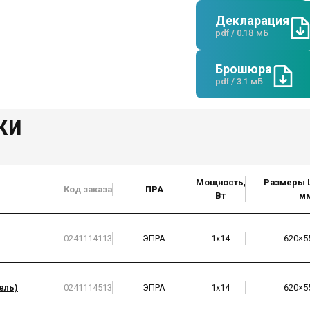
Декларация
pdf / 0.18 мБ
Брошюра
pdf / 3.1 мБ
ки
Мощность,
Размеры 
Код заказа
ПРА
Вт
м
0241114113
ЭПРА
1х14
620×5
ель)
0241114513
ЭПРА
1х14
620×5