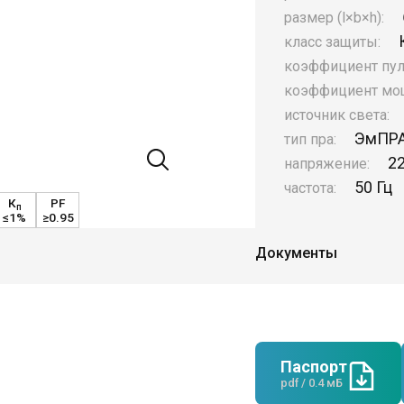
размер (l×b×h):
класс защиты:
коэффициент пул
коэффициент мо
источник света:
ЭмПР
тип пра:
2
напряжение:
50 Гц
частота:
К
PF
п
≤1%
≥0.95
Документы
Паспорт
pdf / 0.4 мБ