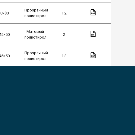
Прозрачный
90×80
1.2
полистирол
Матовый
45×50
2
полистирол
Прозрачный
45×50
1.3
полистирол