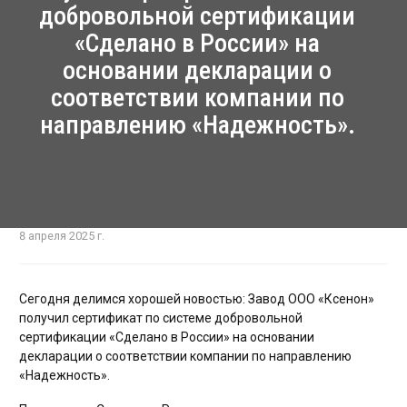
добровольной сертификации
ЖКХ освещение
«Сделано в России» на
Торговое модульное освещение
основании декларации о
Уличное освещение
соответствии компании по
направлению «Надежность».
Облучатели
Прожекторное освещение
Освещение информационных и классных досок
Комплектующие для светильников
8 апреля 2025 г.
Сегодня делимся хорошей новостью: Завод ООО «Ксенон»
получил сертификат по системе добровольной
сертификации «Сделано в России» на основании
декларации о соответствии компании по направлению
«Надежность».