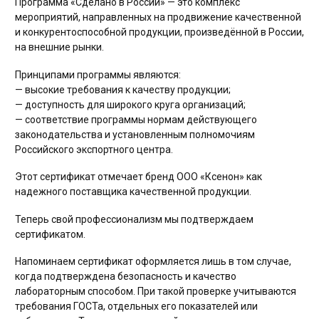
Программа «Сделано в России» — это комплекс
мероприятий, направленных на продвижение качественной
и конкурентоспособной продукции, произведённой в России,
на внешние рынки.
Принципами программы являются:
— высокие требования к качеству продукции;
Руководство
— доступность для широкого круга организаций;
— соответствие программы нормам действующего
Региональные представители
законодательства и установленным полномочиям
Контакты
Российского экспортного центра.
Этот сертификат отмечает бренд ООО «Ксенон» как
надежного поставщика качественной продукции.
Теперь свой профессионализм мы подтверждаем
сертификатом.
Напоминаем сертификат оформляется лишь в том случае,
когда подтверждена безопасность и качество
лабораторным способом. При такой проверке учитываются
требования ГОСТа, отдельных его показателей или