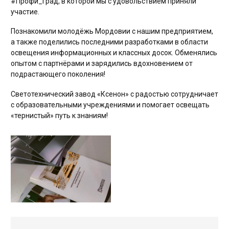
#Профи_град, в которой мы с удовольствием приняли
участие.
ЖКХ освещение
Познакомили молодёжь Мордовии с нашим предприятием,
Торговое модульное освещение
а также поделились последними разработками в области
Уличное освещение
освещения информационных и классных досок. Обменялись
опытом с партнёрами и зарядились вдохновением от
Облучатели
подрастающего поколения!
Прожекторное освещение
Светотехнический завод «Ксенон» с радостью сотрудничает
Освещение информационных и классных досок
с образовательными учреждениями и помогает освещать
«тернистый» путь к знаниям!
Комплектующие для светильников