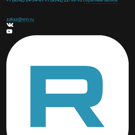
+7 (8342) 24-34-61
+7 (8342) 22-90-95
Обратный звонок
430030, Республика Мордовия,
г. Саранск. ул. Полежаева, д. 120А
zakaz@xnn.ru