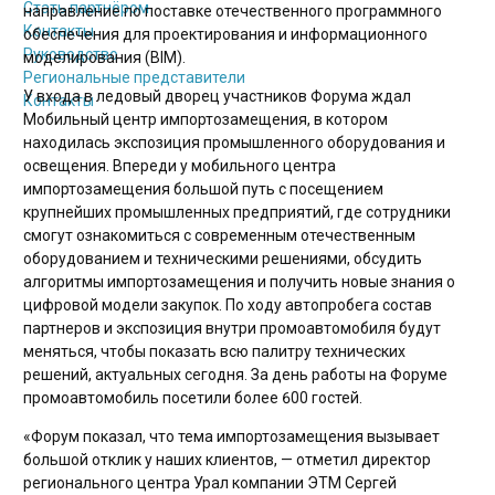
Стать партнёром
направление по поставке отечественного программного
Контакты
обеспечения для проектирования и информационного
Руководство
моделирования (BIM).
Региональные представители
У входа в ледовый дворец участников Форума ждал
Контакты
Мобильный центр импортозамещения, в котором
находилась экспозиция промышленного оборудования и
освещения. Впереди у мобильного центра
импортозамещения большой путь с посещением
крупнейших промышленных предприятий, где сотрудники
смогут ознакомиться с современным отечественным
оборудованием и техническими решениями, обсудить
алгоритмы импортозамещения и получить новые знания о
цифровой модели закупок. По ходу автопробега состав
партнеров и экспозиция внутри промоавтомобиля будут
меняться, чтобы показать всю палитру технических
решений, актуальных сегодня. За день работы на Форуме
промоавтомобиль посетили более 600 гостей.
«Форум показал, что тема импортозамещения вызывает
большой отклик у наших клиентов, — отметил директор
регионального центра Урал компании ЭТМ Сергей