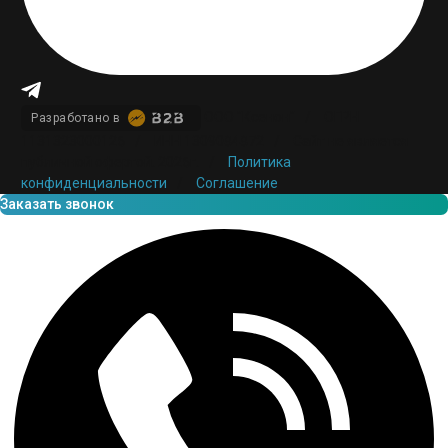
ООО "Ксенон"
/
ОГРН
Разработано в
1131323000126
/
ИНН 1309084872
/
Сайт не является
публичной офертой. 2026г.
/
Политика
конфиденциальности
/
Соглашение
Заказать звонок