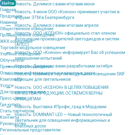
Новость: Делимся с вами итогами июня
Главная
Новость: 4 июня ООО «Ксенон» принимает участие в
Продукция
Форуме ЭТМ в Екатеринбурге
Новинки
Новость: Делимся с вами итогами апреля
Общественное освещение
Новость: ООО «КСЕНОН» официально стал членом
Промышленное освещение
Ассоциации производителей светодиодов и систем
ЖКХ освещение
(АПСС)
Торговое модульное освещение
Новость: ООО «Ксенон» информирует Вас об успешном
Уличное освещение
завершении испытаний
Облучатели
Новость: Делимся с вами разработками октября
Прожекторное освещение
Освещение информационных и классных досок
Новость: Новинка в торгом модульном освещении SKIF
Комплектующие для светильников
LED
Услуги
Новость: ООО «КСЕНОН» В ЦЕЛЯХ ПОВЫШЕНИЯ
Для проектировщиков
КАЧЕСТВА ПРОДУКЦИИ, ОСТАЁМСЯ ВЕРНЫ
Пресс-центр
ПРИНЦИПАМ
Где купить
Новость: Выставка #Профи_град в Мордовии
Стать партнёром
Новость: DOMINANT LED — Новый технологичный
Контакты
светильник для освещения информационных и
Руководство
классных досок
Региональные представители