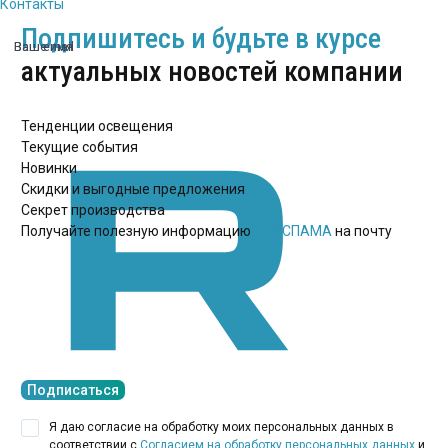
Контакты
Подпишитесь и будьте в курсе
Ваше имя
Ваш email
актуальных новостей компании
Тенденции освещения
Текущие события
Новинки
Скидки и выгодные предложения
Секрет производства
Получайте полезную информацию
БЕЗ СПАМА
на почту
Подписаться
Я даю согласие на обработку моих персональных данных в
соответствии с
Согласием на обработку персональных данных
и