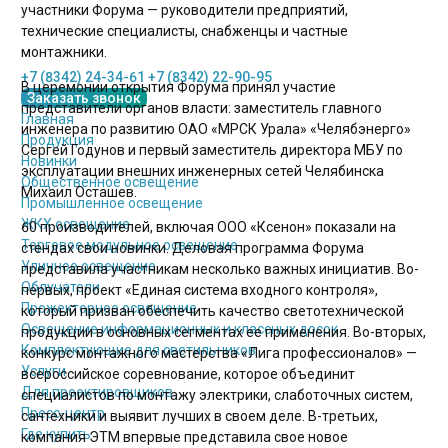
участники Форума — руководители предприятий,
технические специалисты, снабженцы и частные
монтажники.
+7 (8342) 24-34-61
+7 (8342) 22-90-95
В церемонии открытия Форума принял участие
Заказать звонок
представители органов власти: заместитель главного
Главная
инженера по развитию ОАО «МРСК Урала» «Челябэнерго»
Продукция
Сергей Годунов и первый заместитель директора МБУ по
Новинки
эксплуатации внешних инженерных сетей Челябинска
Общественное освещение
Михаил Осташев.
Промышленное освещение
ЖКХ освещение
60 производителей, включая ООО «Ксенон» показали на
Торговое модульное освещение
стендах свои новинки. Деловая программа Форума
Уличное освещение
представила участникам несколько важных инициатив. Во-
Облучатели
первых, проект «Единая система входного контроля»,
Прожекторное освещение
который призван обеспечить качество светотехнической
Освещение информационных и классных досок
продукции в основных сегментах ее применения. Во-вторых,
Комплектующие для светильников
конкурс монтажного мастерства «Лига профессионалов» —
Услуги
всероссийское соревнование, которое объединит
Для проектировщиков
специалистов по монтажу электрики, слаботочных систем,
Пресс-центр
сантехники и выявит лучших в своем деле. В-третьих,
Где купить
компания ЭТМ впервые представила свое новое