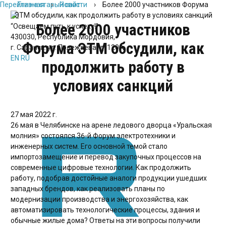
Перейти на старый сайт
Главная
›
Новости
›
Более 2000 участников Форума
ЭТМ обсудили, как продолжить работу в условиях санкций
Более 2000 участников
“Освещаем путь к успеху!”
430030, Республика Мордовия,
Форума ЭТМ обсудили, как
г. Саранск. ул. Полежаева, д. 120А
EN
RU
продолжить работу в
условиях санкций
27 мая 2022 г.
26 мая в Челябинске на арене ледового дворца «Уральская
молния» состоялся 36-й Форум электротехники и
инженерных систем. Его основной темой стало
импортозамещение и перевод закупочных процессов на
современные цифровые технологии. Как продолжить
работу, подобрав достойные аналоги продукции ушедших
западных брендов, как реализовать планы по
модернизации производства и энергохозяйства, как
автоматизировать технологические процессы, здания и
обычные жилые дома? Ответы на эти вопросы получили