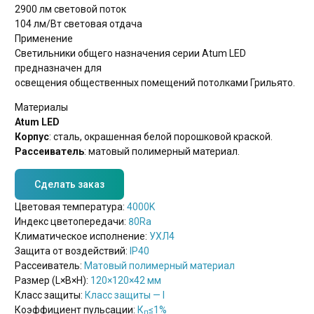
2900 лм
световой поток
104 лм/Вт
световая отдача
Применение
Светильники общего назначения серии Atum LED
предназначен для
освещения общественных помещений потолками Грильято.
Материалы
Atum LED
Корпус
: сталь, окрашенная белой порошковой краской.
Рассеиватель
: матовый полимерный материал.
Сделать заказ
Цветовая температура:
4000K
Индекс цветопередачи:
80Ra
Климатическое исполнение:
УХЛ4
Защита от воздействий:
IP40
Рассеиватель:
Матовый полимерный материал
Размер (L×B×H):
120×120×42 мм
Класс защиты:
Класс защиты — I
Коэффициент пульсации:
К
≤1%
п