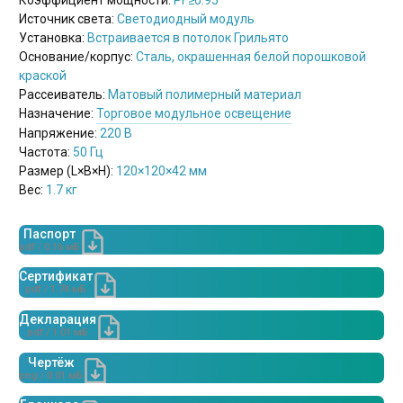
Источник света:
Светодиодный модуль
Установка:
Встраивается в потолок Грильято
Основание/корпус:
Сталь, окрашенная белой порошковой
краской
Рассеиватель:
Матовый полимерный материал
Назначение:
Торговое модульное освещение
Напряжение:
220 В
Частота:
50 Гц
Размер (L×B×H):
120×120×42 мм
Вес:
1.7 кг
Паспорт
pdf / 0.16 мБ
Сертификат
pdf / 1.74 мБ
Декларация
pdf / 1.01 мБ
Чертёж
png / 0.01 мБ