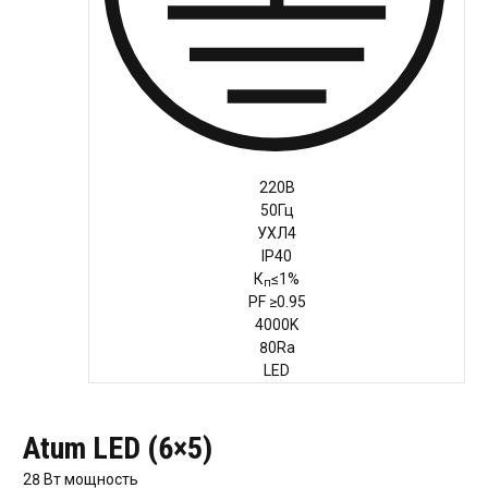
Руководство
220В
Региональные представители
50Гц
Контакты
УХЛ4
IP40
К
≤1%
п
PF
≥0.95
4000K
80Ra
LED
Atum LED (6×5)
28 Вт
мощность