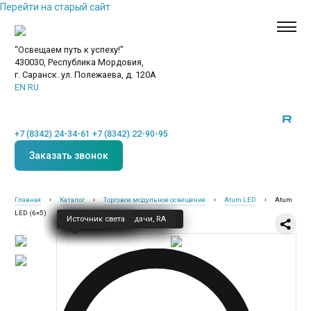
Перейти на старый сайт
“Освещаем путь к успеху!”
430030, Республика Мордовия,
г. Саранск. ул. Полежаева, д. 120А
EN
RU
+7 (8342) 24-34-61
+7 (8342) 22-90-95
Заказать звонок
Главная
›
Каталог
›
Торговое модульное освещение
›
Atum LED
›
Atum
LED (6×5)
Класс защиты — I
Напряжение
Частота
Климатическое исполнение
Влагозащита, IP
Коэффициент пульсации
Коэффициент мощности
Цветовая температура, K
Индекс цветопередачи, RA
Источник света
Новинки
Общественное освещение
Промышленное освещение