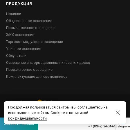
ПРОДУКЦИЯ
Новинки
Общественное освещение
Промышленное освещение
ЖКХ освещение
Торговое модульное освещение
Уличное освещение
Облучатели
Освещение информационных и классных досок
Прожекторное освещение
Комплектующие для светильников
Разработано в
ООО "Ксенон"
/
ОГРН 1131323000126
/
Продолжая пользоваться сайтом, вы соглашаетесь на
ИНН 1309084872
/
Сайт не является публичной офертой. 2026г.
/
Политика
конфиденциальности
/
Соглашение
использование сайтом Cookie и с
политикой
конфиденциальности
Заказать звонок
+7 (8342) 24-34-61
Telegram