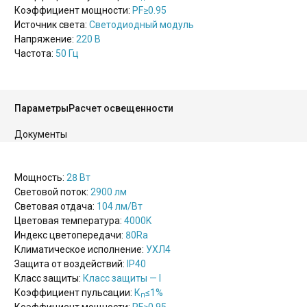
Коэффициент мощности:
PF
≥0.95
Источник света:
Светодиодный модуль
Напряжение:
220 В
Частота:
50 Гц
Параметры
Расчет освещенности
Документы
Мощность:
28 Вт
Световой поток:
2900 лм
Световая отдача:
104 лм/Вт
Цветовая температура:
4000K
Индекс цветопередачи:
80Ra
Климатическое исполнение:
УХЛ4
Защита от воздействий:
IP40
Класс защиты:
Класс защиты — I
Коэффициент пульсации:
К
≤1%
п
Коэффициент мощности:
PF
≥0.95