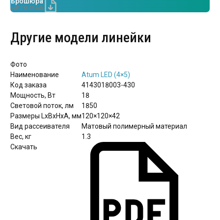
Брошюра
pdf / 0.35 мБ
Другие модели линейки
Фото
Наименование
Atum LED (4×5)
Код заказа
4143018003-430
Мощность, Вт
18
Световой поток, лм
1850
Размеры LxBxHхА, мм
120×120×42
Вид рассеивателя
Матовый полимерный материал
Вес, кг
1.3
Скачать