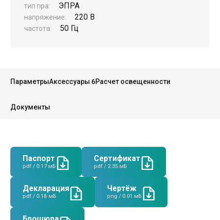
ЭПРА
тип пра:
220 В
напряжение:
50 Гц
частота:
Руководство
Параметры
Аксессуары 6
Расчет освещенности
Региональные представители
Контакты
Документы
Паспорт
Сертификат
pdf / 0.17 мБ
pdf / 2.35 мБ
Декларация
Чертёж
pdf / 0.18 мБ
png / 0.01 мБ
Брошюра