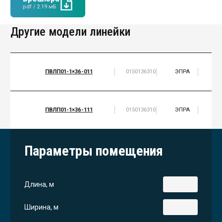
pdf / 2.19 мБ
Другие модели линейки
ПВЛП01-1×36-011
0150136310
ЭПРА
1
ПВЛП01-1×36-111
0150136310
ЭПРА
1
Параметры помещения
Длина, м
Ширина, м