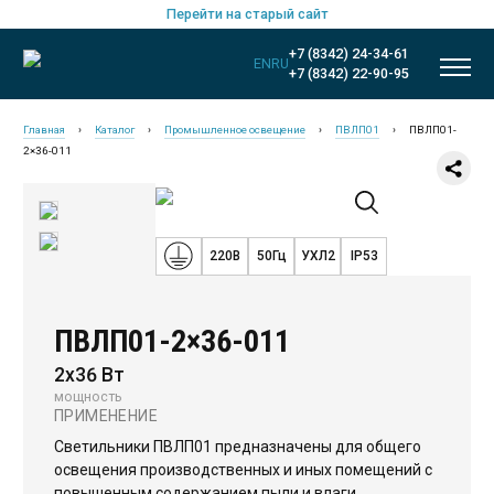
Перейти на старый сайт
+7 (8342) 24-34-61
EN
RU
+7 (8342) 22-90-95
Главная
›
Каталог
›
Промышленное освещение
›
ПВЛП01
›
ПВЛП01-
2×36-011
220В
50Гц
УХЛ2
IP53
ПВЛП01-2×36-011
2х36 Вт
мощность
ПРИМЕНЕНИЕ
Новинки
Светильники ПВЛП01 предназначены для общего
Общественное освещение
освещения производственных и иных помещений с
повышенным содержанием пыли и влаги.
Промышленное освещение