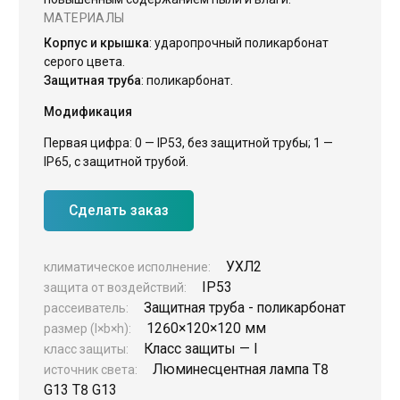
МАТЕРИАЛЫ
ЖКХ освещение
Корпус и крышка
: ударопрочный поликарбонат
Торговое модульное освещение
серого цвета.
Защитная труба
: поликарбонат.
Уличное освещение
Модификация
Облучатели
Первая цифра: 0 — IP53, без защитной трубы; 1 —
Прожекторное освещение
IP65, с защитной трубой.
Освещение информационных и классных досок
Комплектующие для светильников
Сделать заказ
УХЛ2
климатическое исполнение:
IP53
защита от воздействий:
Защитная труба - поликарбонат
рассеиватель:
1260×120×120 мм
размер (l×b×h):
Класс защиты — I
класс защиты:
Люминесцентная лампа T8
источник света:
G13 T8 G13