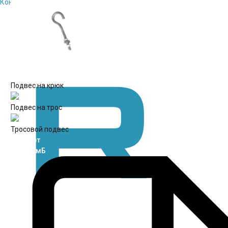
Контакты
Подвес на крюк
Подвес на трос
Тросовой подвес
Паспорт
rtf / 8.2 мБ