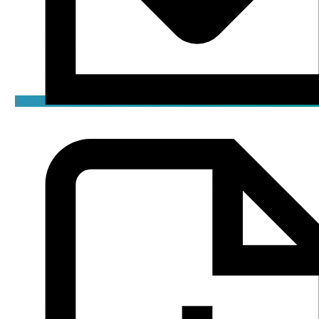
Чертёж
png / 0.05 мБ