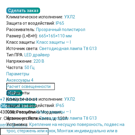
Сделать заказ
Климатическое исполнение:
УХЛ2
Защита от воздействий:
IP65
Рассеиватель:
Прозрачный полистирол
Размер (L×B×H):
665×165×110 мм
Класс защиты:
Класс защиты — I
Источник света:
Светодиодная лампа Т8 G13
Тип ПРА:
LED драйвер
Напряжение:
220 В
Частота:
50 Гц
Параметры
Аксессуары 4
Расчет освещенности
Документы
Климатическое исполнение:
УХЛ2
+7 (8342) 24-34-61
Защита от воздействий:
IP65
Обратный звонок
Класс защиты:
Класс защиты — I
430030, Республика Мордовия,
Источник света:
Светодиодная лампа Т8 G13
г. Саранск. ул. Полежаева, д. 120А
Установка:
Крепление на несущую поверхность, подвес на
xenon@xnn.ru
трос, стержень или крюк, Монтаж индивидуально или в