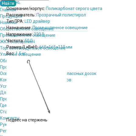
линию,
Основание/корпус:
Поликарбонат серого цвета
Главная
Рассеиватель:
Прозрачный полистирол
Продукция
Тип ПРА:
LED драйвер
Новинки
Назначение:
Промышленное освещение
Общественное освещение
Напряжение:
220 В
Промышленное освещение
Частота:
50 Гц
ЖКХ освещение
Размер (L×B×H):
665×165×110 мм
Торговое модульное освещение
Вес:
1.5 кг
Уличное освещение
Облучатели
Прожекторное освещение
Освещение информационных и классных досок
Комплектующие для светильников
Услуги
Для проектировщиков
Пресс-центр
Где купить
Стать партнёром
Контакты
Подвес на стержень
Руководство
Региональные представители