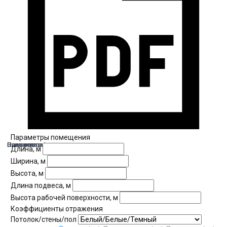
Параметры помещения
Ваше имя
Организация
Номер телефона
Описание расчета
Длина, м
Ширина, м
Высота, м
Длина подвеса, м
Высота рабочей поверхности, м
Коэффициенты отражения
Потолок/стены/пол