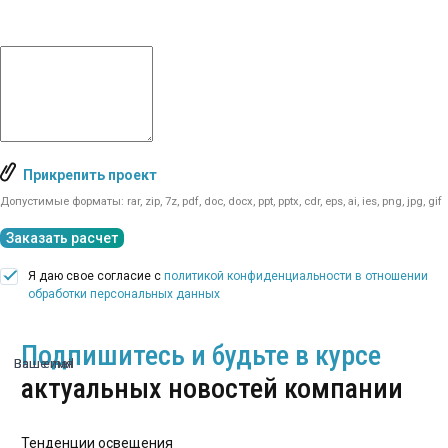
Прикрепить проект
Допустимые форматы: rar, zip, 7z, pdf, doc, docx, ppt, pptx, cdr, eps, ai, ies, png, jpg, gif
Заказать расчет
Я даю свое согласие с
политикой конфиденциальности в отношении
обработки персональных данных
Подпишитесь и будьте в курсе
Ваше имя
Ваш email
актуальных новостей компании
Тенденции освещения