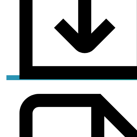
Брошюра
pdf / 5.8 мБ