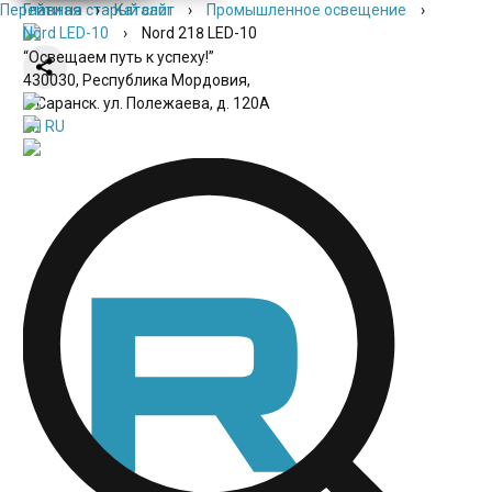
Перейти на старый сайт
Главная
›
Каталог
›
Промышленное освещение
›
Nord LED-10
›
Nord 218 LED-10
“Освещаем путь к успеху!”
430030, Республика Мордовия,
г. Саранск. ул. Полежаева, д. 120А
EN
RU