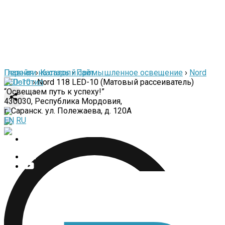
Перейти на старый сайт
Главная
›
Каталог
›
Промышленное освещение
›
Nord
LED-10
›
Nord 118 LED-10 (Матовый рассеиватель)
“Освещаем путь к успеху!”
430030, Республика Мордовия,
г. Саранск. ул. Полежаева, д. 120А
EN
RU