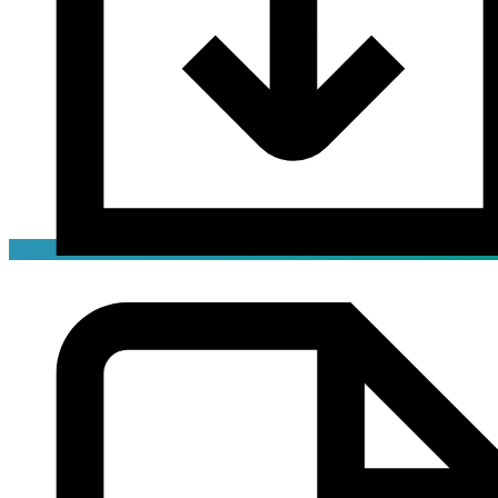
Чертёж
png / 0.05 мБ