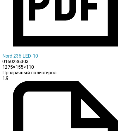
Nord 236 LED-10
0160236303
1275×155×110
Прозрачный полистирол
1.9