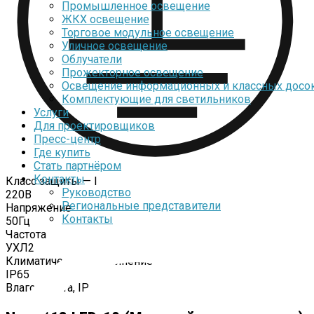
Промышленное освещение
ЖКХ освещение
Торговое модульное освещение
Уличное освещение
Облучатели
Прожекторное освещение
Освещение информационных и классных досо
Комплектующие для светильников
Услуги
Для проектировщиков
Пресс-центр
Где купить
Стать партнёром
Контакты
Класс защиты — I
Руководство
220В
Региональные представители
Напряжение
Контакты
50Гц
Частота
УХЛ2
Климатическое исполнение
IP65
Влагозащита, IP