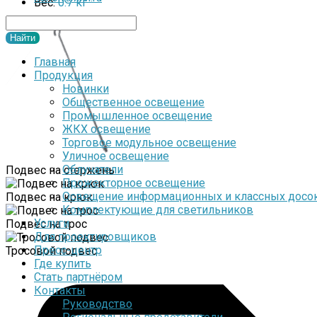
Вес:
0.7 кг
Главная
Продукция
Новинки
Общественное освещение
Промышленное освещение
ЖКХ освещение
Торговое модульное освещение
Уличное освещение
Облучатели
Подвес на стержень
Прожекторное освещение
Освещение информационных и классных досо
Подвес на крюк
Комплектующие для светильников
Услуги
Подвес на трос
Для проектировщиков
Пресс-центр
Тросовой подвес
Где купить
Паспорт
Стать партнёром
rtf / 8.2 мБ
Контакты
Руководство