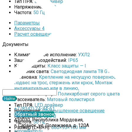
Тип ПРА:
LED драйвер
Напряжение:
220 В
Частота:
50 Гц
Параметры
Аксессуары 4
Расчет освещенности
Документы
Климатическое исполнение:
УХЛ2
Защита от воздействий:
IP65
Класс защиты:
Класс защиты — I
Источник света:
Светодиодная лампа Т8 G13
Установка:
Крепление на несущую поверхность,
подвес на трос, стержень или крюк, Монтаж
индивидуально или в линию,
Основание/корпус:
Поликарбонат серого цвета
Рассеиватель:
Матовый полистирол
Тип ПРА:
LED драйвер
+7 (8342) 24-34-61
Назначение:
Промышленное освещение
Обратный звонок
Напряжение:
220 В
430030, Республика Мордовия,
Частота:
50 Гц
г. Саранск. ул. Полежаева, д. 120А
Размер (L×B×H):
660×95×100 мм
xenon@xnn.ru