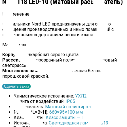
Nord 118 LED-10 (Матовый рассеиватель)
Применение
Светильники Nord LED предназначены для общего
освещения производственных и иных помещений с
повышенным содержанием пыли и влаги.
Материалы
Корпус
: поликарбонат серого цвета.
Рассеиватель:
прозрачный полистирол или матовый
светорассеивающий полистирол.
Монтажная панель
: сталь, окрашенная белой
порошковой краской.
Сделать заказ
Климатическое исполнение:
УХЛ2
Защита от воздействий:
IP65
Рассеиватель:
Матовый полистирол
Размер (L×B×H):
660×95×100 мм
Класс защиты:
Класс защиты — I
Источник света:
Светодиодная лампа Т8 G13