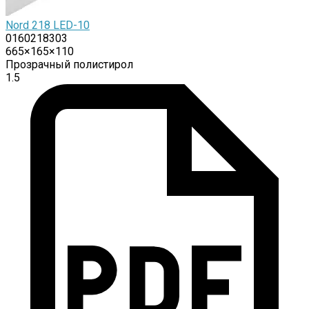
Nord 218 LED-10
0160218303
665×165×110
Прозрачный полистирол
1.5