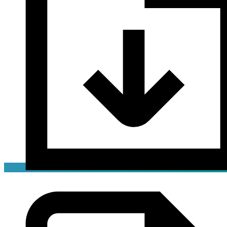
Брошюра
pdf / 5.8 мБ