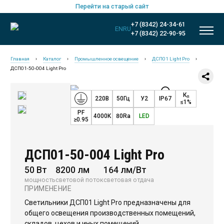
Перейти на старый сайт
+7 (8342) 24-34-61
EN
RU
+7 (8342) 22-90-95
Главная
›
Каталог
›
Промышленное освещение
›
ДСП01 Light Pro
›
ДСП01-50-004 Light Pro
К
п
220В
50Гц
У2
IP67
≤1%
PF
4000K
80Ra
LED
≥0.95
ДСП01-50-004 Light Pro
50 Вт
8200 лм
164 лм/Вт
мощность
световой поток
световая отдача
ПРИМЕНЕНИЕ
Новинки
Светильники ДСП01 Light Pro предназначены для
Общественное освещение
общего освещения производственных помещений,
складов, цехов и иных помещений.
Промышленное освещение