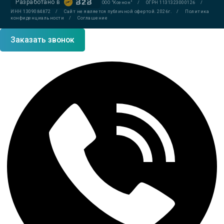
Разработано в
ООО "Ксенон"
/
ОГРН 1131323000126
/
ИНН 1309084872
/
Сайт не является публичной офертой. 2026г.
/
Политика
конфиденциальности
/
Соглашение
Заказать звонок