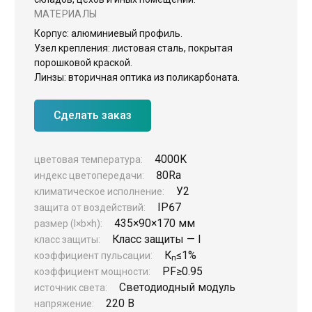
МАТЕРИАЛЫ
ЖКХ освещение
Корпус: алюминиевый профиль.
Торговое модульное освещение
Узел крепления: листовая сталь, покрытая
порошковой краской.
Уличное освещение
Линзы: вторичная оптика из поликарбоната.
Облучатели
Сделать заказ
Прожекторное освещение
Освещение информационных и классных досок
4000K
цветовая температура:
Комплектующие для светильников
80Ra
индекс цветопередачи:
У2
климатическое исполнение:
IP67
защита от воздействий:
435×90×170 мм
размер (l×b×h):
Класс защиты — I
класс защиты:
К
≤1%
коэффициент пульсации:
п
PF
≥0.95
коэффициент мощности:
Светодиодный модуль
источник света:
220 В
напряжение: