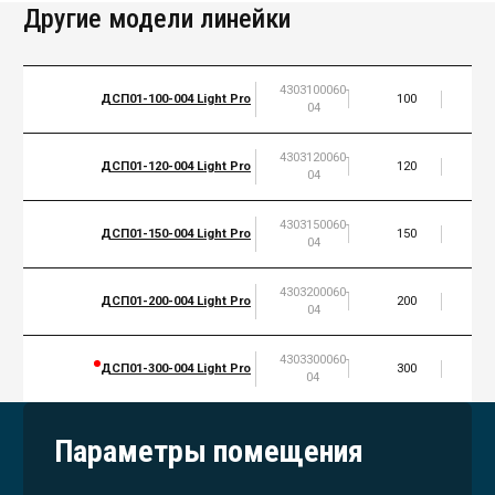
Другие модели линейки
4303100060-
ДСП01-100-004 Light Pro
100
1
04
4303120060-
ДСП01-120-004 Light Pro
120
1
04
4303150060-
ДСП01-150-004 Light Pro
150
2
04
4303200060-
ДСП01-200-004 Light Pro
200
3
04
4303300060-
ДСП01-300-004 Light Pro
300
4
04
Параметры помещения