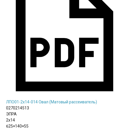
ЛПО01-2х14-014 Овал (Матовый рассеиватель)
0270214513
ЭПРА
2х14
625×140×55