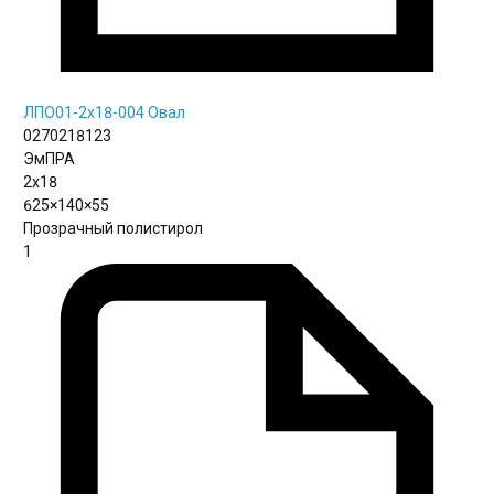
ЛПО01-2х18-004 Овал
0270218123
ЭмПРА
2х18
625×140×55
Прозрачный полистирол
1