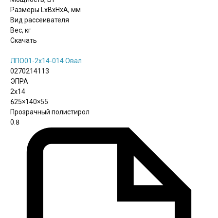
Размеры LxBxHхА, мм
Вид рассеивателя
Вес, кг
Скачать
ЛПО01-2х14-014 Овал
0270214113
ЭПРА
2х14
625×140×55
Прозрачный полистирол
0.8