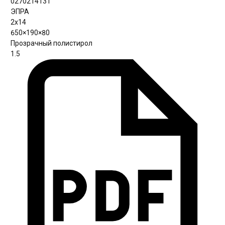
0270214131
ЭПРА
2х14
650×190×80
Прозрачный полистирол
1.5