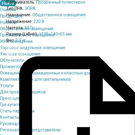
Рассеиватель:
Прозрачный полистирол
Тип ПРА:
ЭПРА
Главная
Назначение:
Общественное освещение
Продукция
Напряжение:
220 В
Новинки
Частота:
50 Гц
Общественное освещение
Размер (L×B×H):
1535×140×55 мм
Промышленное освещение
Вес:
2.3 кг
ЖКХ освещение
Паспорт
Торговое модульное освещение
pdf / 0.15 мБ
Уличное освещение
Облучатели
Прожекторное освещение
Освещение информационных и классных досок
Комплектующие для светильников
Услуги
Для проектировщиков
Пресс-центр
Где купить
Стать партнёром
Контакты
Руководство
Региональные представители