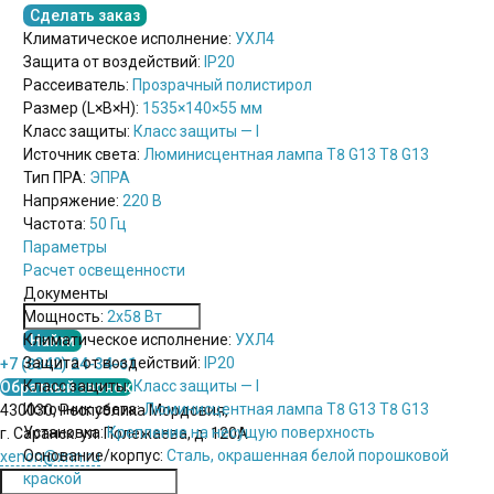
Сделать заказ
Климатическое исполнение:
УХЛ4
Защита от воздействий:
IP20
Рассеиватель:
Прозрачный полистирол
Размер (L×B×H):
1535×140×55 мм
Класс защиты:
Класс защиты — I
Источник света:
Люминисцентная лампа Т8 G13 T8 G13
Тип ПРА:
ЭПРА
Напряжение:
220 В
Частота:
50 Гц
Параметры
Расчет освещенности
Документы
Мощность:
2х58 Вт
Климатическое исполнение:
УХЛ4
Защита от воздействий:
IP20
+7 (8342) 24-34-61
Класс защиты:
Класс защиты — I
Обратный звонок
Источник света:
Люминисцентная лампа Т8 G13 T8 G13
430030, Республика Мордовия,
Установка:
Крепление на несущую поверхность
г. Саранск. ул. Полежаева, д. 120А
Основание/корпус:
Сталь, окрашенная белой порошковой
xenon@xnn.ru
краской