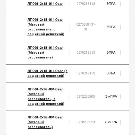
ЛПО01-2х18-014 Овал
0270218113
ЭПРА
2
ЛПО01-2х18-014 Овал
(Матовый
0270218131-
ЭПРА
2
рассеиватель, с
01
защитной решеткой)
ЛПО01-2х18-014 Овал
(Матовый
0270218513
ЭПРА
2
рассеиватель)
ЛПО01-2х18-014 Овал (с
0270218132
ЭПРА
2
защитной решеткой)
ЛПО01-2х36-004 Овал
(Матовый
0272236203
ЭмПРА
2
рассеиватель, с
защитной решеткой)
ЛПО01-2х36-004 Овал
(Матовый
0270236523
ЭмПРА
2
рассеиватель)