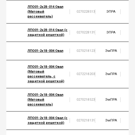
ЛПО01-2х28-014 Овал
(Матовый
0270228513
ЭПРА
2
рассеиватель)
ЛПО01-2х28-014 Овал (с
0270228131
ЭПРА
2
защитной решеткой)
ЛПО01-2х18-004 Овал
0270218123
ЭмПРА
2
ЛПО01-2х18-004 Овал
(Матовый
0272218203
ЭмПРА
2
рассеиватель, с
защитной решеткой)
ЛПО01-2х18-004 Овал
(Матовый
0270218523
ЭмПРА
2
рассеиватель)
ЛПО01-2х18-004 Овал (с
0270218131
ЭмПРА
2
защитной решеткой)