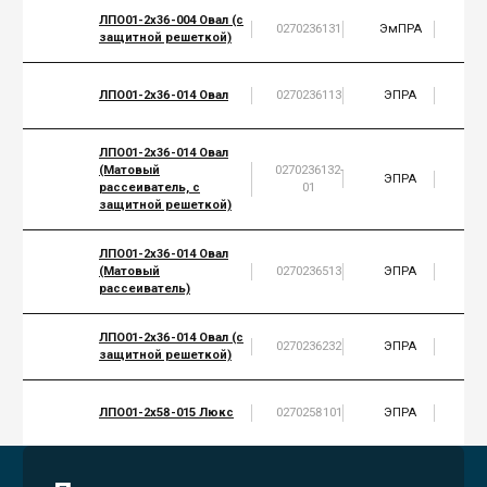
ЛПО01-2х36-004 Овал (с
0270236131
ЭмПРА
2
защитной решеткой)
ЛПО01-2х36-014 Овал
0270236113
ЭПРА
2
ЛПО01-2х36-014 Овал
(Матовый
0270236132-
ЭПРА
2
рассеиватель, с
01
защитной решеткой)
ЛПО01-2х36-014 Овал
(Матовый
0270236513
ЭПРА
2
рассеиватель)
ЛПО01-2х36-014 Овал (с
0270236232
ЭПРА
2
защитной решеткой)
ЛПО01-2х58-015 Люкс
0270258101
ЭПРА
2