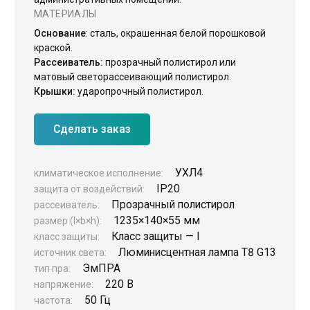
МАТЕРИАЛЫ
ЖКХ освещение
Основание
: сталь, окрашенная белой порошковой
Торговое модульное освещение
краской.
Рассеиватель:
прозрачный полистирол или
Уличное освещение
матовый светорассеивающий полистирол.
Крышки:
ударопрочный полистирол.
Облучатели
Прожекторное освещение
Сделать заказ
Освещение информационных и классных досок
Комплектующие для светильников
УХЛ4
климатическое исполнение:
IP20
защита от воздействий:
Прозрачный полистирол
рассеиватель:
1235×140×55 мм
размер (l×b×h):
Класс защиты — I
класс защиты:
Люминисцентная лампа Т8 G13
источник света:
ЭмПРА
тип пра:
220 В
напряжение:
50 Гц
частота: