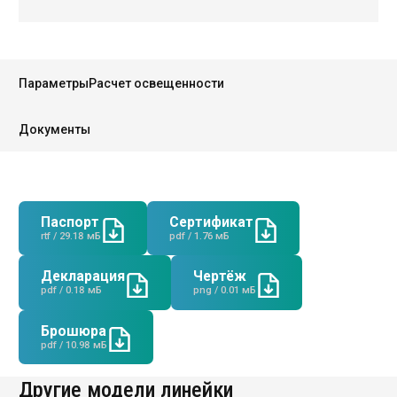
Параметры
Расчет освещенности
Руководство
Документы
Региональные представители
Контакты
Паспорт
Сертификат
rtf / 29.18 мБ
pdf / 1.76 мБ
Декларация
Чертёж
pdf / 0.18 мБ
png / 0.01 мБ
Брошюра
pdf / 10.98 мБ
Другие модели линейки