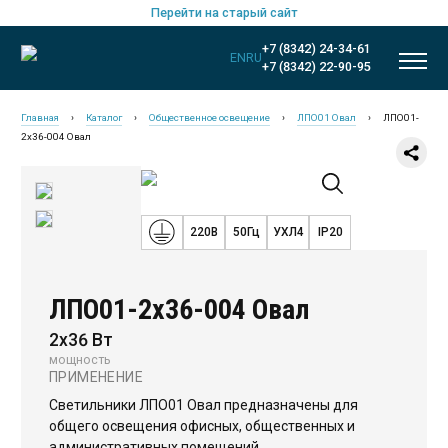
Перейти на старый сайт
+7 (8342) 24-34-61
EN
RU
+7 (8342) 22-90-95
Главная
›
Каталог
›
Общественное освещение
›
ЛПО01 Овал
›
ЛПО01-
2х36-004 Овал
220В
50Гц
УХЛ4
IP20
ЛПО01-2х36-004 Овал
2х36 Вт
мощность
ПРИМЕНЕНИЕ
Новинки
Светильники ЛПО01 Овал предназначены для
Общественное освещение
общего освещения офисных, общественных и
административных помещений.
Промышленное освещение