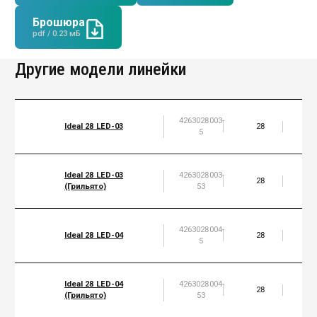
Брошюра
pdf / 0.23 мБ
Другие модели линейки
4263028003-
Ideal 28 LED-03
28
3
5
Ideal 28 LED-03
4263028003-
28
3
(Грильято)
53
4263028004-
Ideal 28 LED-04
28
4
5
Ideal 28 LED-04
4263028004-
28
4
(Грильято)
53