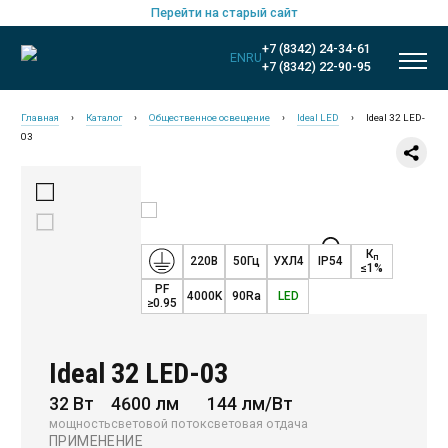
Перейти на старый сайт
+7 (8342) 24-34-61
EN
RU
+7 (8342) 22-90-95
Главная
›
Каталог
›
Общественное освещение
›
Ideal LED
›
Ideal 32 LED-
03
К
п
220В
50Гц
УХЛ4
IP54
≤1%
PF
4000K
90Ra
LED
≥0.95
Ideal 32 LED-03
Новинки
32 Вт
4600 лм
144 лм/Вт
Общественное освещение
мощность
световой поток
световая отдача
ПРИМЕНЕНИЕ
Промышленное освещение