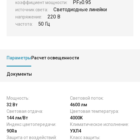
PF
≥0.95
коэффициент мощности:
Светодиодные линейки
источник света:
220 В
напряжение:
50 Гц
частота:
Руководство
Региональные представители
Параметры
Расчет освещенности
Контакты
Документы
Мощность:
Световой поток:
32 Вт
4600 лм
Световая отдача:
Цветовая температура:
144 лм/Вт
4000K
Индекс цветопередачи:
Климатическое исполнение:
90Ra
УХЛ4
Защита от воздействий:
Класс защиты: