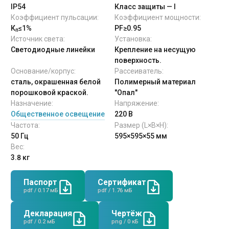
IP54
Класс защиты — I
Коэффициент пульсации:
Коэффициент мощности:
К
≤1%
PF
≥0.95
п
Источник света:
Установка:
Светодиодные линейки
Крепление на несущую
поверхность.
Основание/корпус:
Рассеиватель:
сталь, окрашенная белой
Полимерный материал
порошковой краской.
"Опал"
Назначение:
Напряжение:
Общественное освещение
220 В
Частота:
Размер (L×B×H):
50 Гц
595×595×55 мм
Вес:
3.8 кг
Паспорт
Сертификат
pdf / 0.17 мБ
pdf / 1.76 мБ
Декларация
Чертёж
pdf / 0.2 мБ
png / 0 кБ