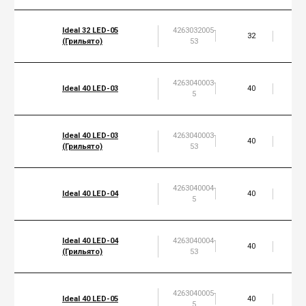
Ideal 32 LED-05
4263032005-
32
5
(Грильято)
53
4263040003-
Ideal 40 LED-03
40
5
5
Ideal 40 LED-03
4263040003-
40
5
(Грильято)
53
4263040004-
Ideal 40 LED-04
40
5
5
Ideal 40 LED-04
4263040004-
40
5
(Грильято)
53
4263040005-
Ideal 40 LED-05
40
5
5