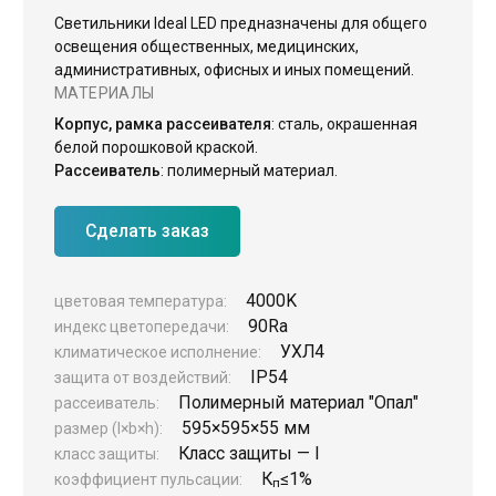
Светильники Ideal LED предназначены для общего
ЖКХ освещение
освещения общественных, медицинских,
административных, офисных и иных помещений.
Торговое модульное освещение
МАТЕРИАЛЫ
Уличное освещение
Корпус, рамка рассеивателя
: сталь, окрашенная
Облучатели
белой порошковой краской.
Рассеиватель
: полимерный материал.
Прожекторное освещение
Освещение информационных и классных досок
Сделать заказ
Комплектующие для светильников
4000K
цветовая температура:
90Ra
индекс цветопередачи:
УХЛ4
климатическое исполнение:
IP54
защита от воздействий:
Полимерный материал "Опал"
рассеиватель:
595×595×55 мм
размер (l×b×h):
Класс защиты — I
класс защиты:
К
≤1%
коэффициент пульсации:
п