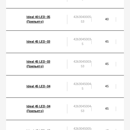
Ideal 40 LED-05
4263040005-
40
5
(Грильято)
53
4263045003-
Ideal 45 LED-03
45
5
5
Ideal 45 LED-03
4263045003-
45
5
(Грильято)
53
4263045004-
Ideal 45 LED-04
45
6
5
Ideal 45 LED-04
4263045004-
45
6
(Грильято)
53
4263045005-