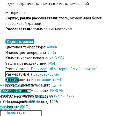
административных, офисных и иных помещений.
Материалы
Корпус, рамка рассеивателя
: сталь, окрашенная белой
порошковой краской.
Рассеиватель
: полимерный материал.
Сделать заказ
Цветовая температура:
4000K
Индекс цветопередачи:
90Ra
Климатическое исполнение:
УХЛ4
Защита от воздействий:
IP54
Рассеиватель:
Полимерный материал "Микропризма"
Размер (L×B×H):
595×595×55 мм
Класс защиты:
Класс защиты — I
Коэффициент пульсации:
К
≤1%
+7 (8342) 24-34-61
п
Коэффициент мощности:
PF
≥0.95
Обратный звонок
Источник света:
Светодиодные линейки
430030, Республика Мордовия,
Напряжение:
220 В
г. Саранск. ул. Полежаева, д. 120А
Частота:
50 Гц
zakaz@xnn.ru
Параметры