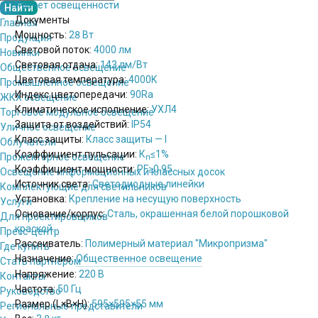
Расчет освещенности
Документы
Главная
Мощность:
28 Вт
Продукция
Световой поток:
4000 лм
Новинки
Световая отдача:
143 лм/Вт
Общественное освещение
Цветовая температура:
4000K
Промышленное освещение
Индекс цветопередачи:
90Ra
ЖКХ освещение
Климатическое исполнение:
УХЛ4
Торговое модульное освещение
Защита от воздействий:
IP54
Уличное освещение
Класс защиты:
Класс защиты — I
Облучатели
Коэффициент пульсации:
К
≤1%
Прожекторное освещение
п
Коэффициент мощности:
PF
≥0.95
Освещение информационных и классных досок
Источник света:
Светодиодные линейки
Комплектующие для светильников
Установка:
Крепление на несущую поверхность
Услуги
Основание/корпус:
Сталь, окрашенная белой порошковой
Для проектировщиков
краской.
Пресс-центр
Рассеиватель:
Полимерный материал "Микропризма"
Где купить
Назначение:
Общественное освещение
Стать партнёром
Напряжение:
220 В
Контакты
Частота:
50 Гц
Руководство
Размер (L×B×H):
595×595×55 мм
Региональные представители