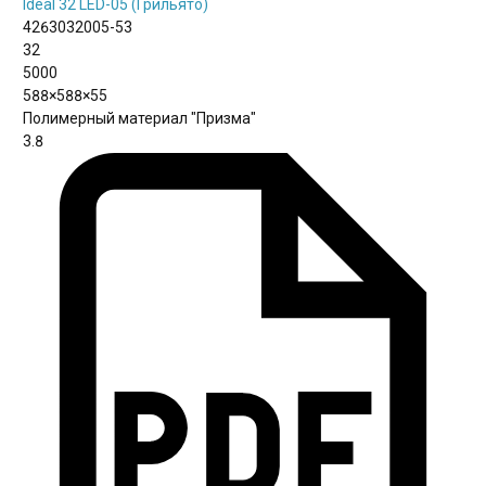
Ideal 32 LED-05 (Грильято)
4263032005-53
32
5000
588×588×55
Полимерный материал "Призма"
3.8