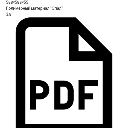
588×588×55
Полимерный материал "Опал"
3.8