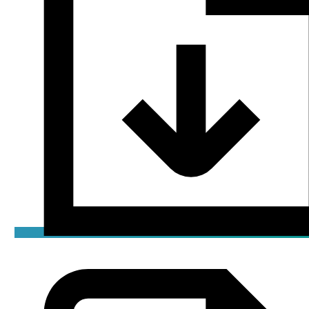
Чертёж
png / 0 кБ