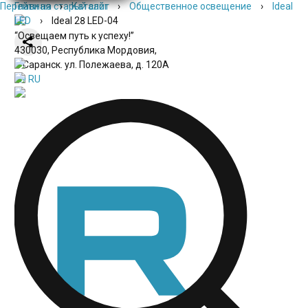
Перейти на старый сайт
Главная
›
Каталог
›
Общественное освещение
›
Ideal
LED
›
Ideal 28 LED-04
“Освещаем путь к успеху!”
430030, Республика Мордовия,
г. Саранск. ул. Полежаева, д. 120А
EN
RU