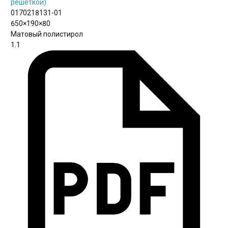
решеткой)
0170218131-01
650×190×80
Матовый полистирол
1.1