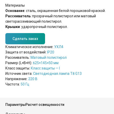
Материалы
Основание
: сталь, окрашенная белой порошковой краской.
Рассеиватель
: прозрачный полистирол или матовый
светорассеивающий полистирол.
Крышки
: ударопрочный полистирол.
Сделать заказ
Климатическое исполнение:
УХЛ4
Защита от воздействий:
IP20
Рассеиватель:
Матовый полистирол
Размер (L×B×H):
625×145×50 мм
Класс защиты:
Класс защиты — I
Источник света:
Светодиодная лампа Т8 G13
Напряжение:
220 В
Частота:
50 Гц
Параметры
Расчет освещенности