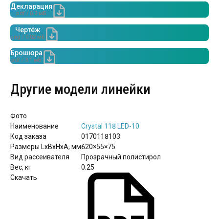
Декларация
pdf / 0.2 мБ
Чертёж
png / 0.02 мБ
Брошюра
pdf / 3.1 мБ
Другие модели линейки
Фото
Наименование
Crystal 118 LED-10
Код заказа
0170118103
Размеры LxBxHхА, мм
620×55×75
Вид рассеивателя
Прозрачный полистирол
Вес, кг
0.25
Скачать