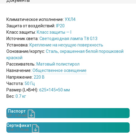
Документы
Климатическое исполнение:
УХЛ4
Защита от воздействий:
IP20
Класс защиты:
Класс защиты — I
Источник света:
Светодиодная лампа Т8 G13
Установка:
Крепление на несущую поверхность
Основание/корпус:
Сталь, окрашенная белой порошковой
краской
Рассеиватель:
Матовый полистирол
Назначение:
Общественное освещение
Напряжение:
220 В
Частота:
50 Гц
Размер (L×B×H):
625×145×50 мм
Вес:
0.7 кг
Паспорт
pdf / 0.34 мБ
Сертификат
pdf / 1.76 мБ