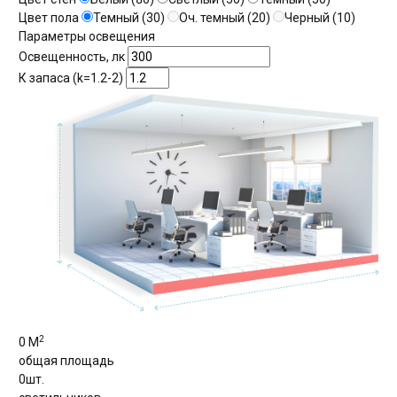
Цвет пола
Темный (30)
Оч. темный (20)
Черный (10)
Параметры освещения
Освещенность, лк
К запаса (k=1.2-2)
2
0
М
общая площадь
0
шт.