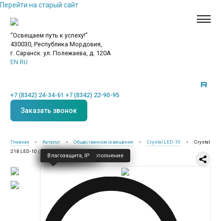
Перейти на старый сайт
“Освещаем путь к успеху!”
430030, Республика Мордовия,
г. Саранск. ул. Полежаева, д. 120А
EN
RU
+7 (8342) 24-34-61
+7 (8342) 22-90-95
Заказать звонок
Главная
›
Каталог
›
Общественное освещение
›
Crystal LED-10
›
Crystal
218 LED-10 (Матовый рассеиватель)
Класс защиты — I
Напряжение
Частота
Климатическое исполнение
Влагозащита, IP
Новинки
Общественное освещение
Промышленное освещение