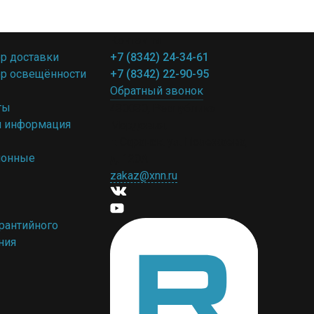
Контакты
р доставки
+7 (8342) 24-34-61
ор освещённости
+7 (8342) 22-90-95
Обратный звонок
ты
430030, Республика
я информация
Мордовия,
г. Саранск. ул. Полежаева,
ионные
д. 120А
zakaz@xnn.ru
рантийного
ния