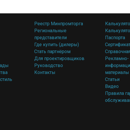
Сотрудничество
Сервис
Реестр Минпромторга
Калькулято
Региональные
Калькулят
представители
Паспорта
Где купить (дилеры)
Сертифика
Стать партнёром
Справочна
Для проектировщиков
Рекламно-
рады
Руководство
информац
ства
Контакты
материалы
стиль
Статьи
Видео
Правила га
обслужива