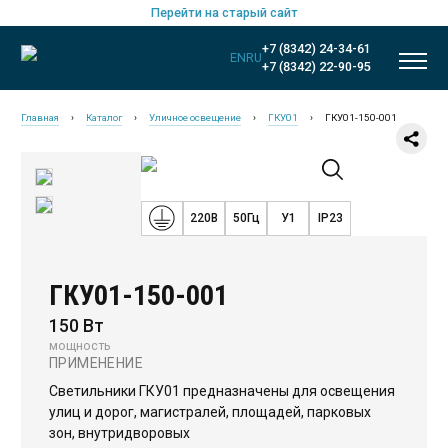
Перейти на старый сайт
+7 (8342) 24-34-61
EN
RU
+7 (8342) 22-90-95
Главная
›
Каталог
›
Уличное освещение
›
ГКУ01
›
ГКУ01-150-001
220В
50Гц
У1
IP23
ГКУ01-150-001
150 Вт
мощность
ПРИМЕНЕНИЕ
Новинки
Светильники ГКУ01 предназначены для освещения
улиц и дорог, магистралей, площадей, парковых
Общественное освещение
зон, внутридворовых
Промышленное освещение