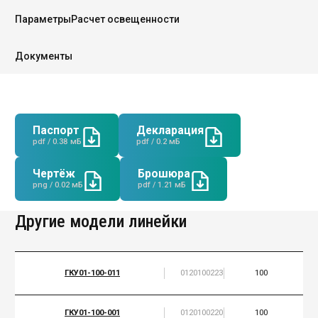
Параметры
Расчет освещенности
Документы
Руководство
Региональные представители
Паспорт
Декларация
pdf / 0.38 мБ
pdf / 0.2 мБ
Контакты
Чертёж
Брошюра
png / 0.02 мБ
pdf / 1.21 мБ
Другие модели линейки
ГКУ01-100-011
0120100223
100
ГКУ01-100-001
0120100220
100