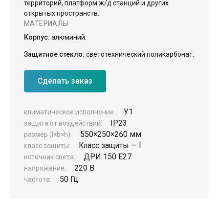
территорий, платформ ж/д станций и других
открытых пространств.
ЖКХ освещение
МАТЕРИАЛЫ
Торговое модульное освещение
Корпус:
алюминий.
Уличное освещение
Защитное стекло:
светотехнический поликарбонат.
Облучатели
Сделать заказ
Прожекторное освещение
Освещение информационных и классных досок
У1
климатическое исполнение:
Комплектующие для светильников
IP23
защита от воздействий:
550×250×260 мм
размер (l×b×h):
Класс защиты — I
класс защиты:
ДРИ 150 Е27
источник света:
220 В
напряжение:
50 Гц
частота: