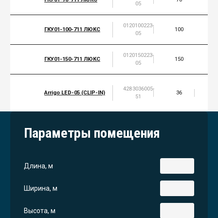
05
0120100223-
ГКУ01-100-711 ЛЮКС
100
05
0120150223-
ГКУ01-150-711 ЛЮКС
150
05
4283036005-
Arrigo LED-05 (CLIP-IN)
36
5
51
Параметры помещения
Длина, м
Ширина, м
Высота, м