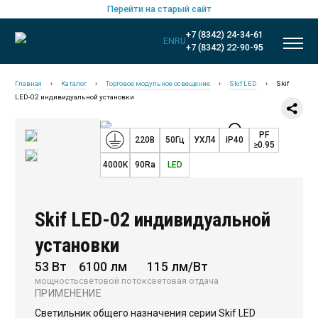
Перейти на старый сайт
+7 (8342) 24-34-61
EN
RU
+7 (8342) 22-90-95
Главная
›
Каталог
›
Торговое модульное освещение
›
Skif LED
›
Skif
LED-02 индивидуальной установки
PF
220В
50Гц
УХЛ4
IP40
≥0.95
4000K
90Ra
LED
Skif LED-02 индивидуальной
установки
53 Вт
6100 лм
115 лм/Вт
Новинки
мощность
световой поток
световая отдача
ПРИМЕНЕНИЕ
Общественное освещение
Светильник общего назначения серии Skif LED
Промышленное освещение