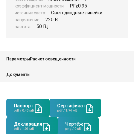
PF
≥0.95
коэффициент мощности:
Светодиодные линейки
источник света:
220 В
напряжение:
50 Гц
частота:
Руководство
Региональные представители
Параметры
Расчет освещенности
Контакты
Документы
Паспорт
Сертификат
pdf / 0.43 мБ
pdf / 1.74 мБ
Декларация
Чертёж
pdf / 1.01 мБ
png / 0 кБ