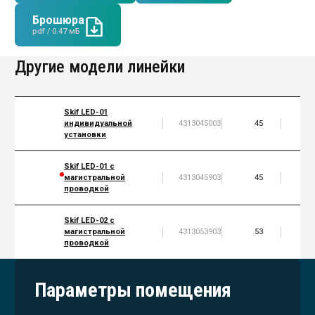
Брошюра
pdf / 0.47 мБ
Другие модели линейки
Skif LED-01
индивидуальной
4313045003
45
5
установки
Skif LED-01 с
магистральной
4313045903
45
5
проводкой
Skif LED-02 с
магистральной
4313053903
53
6
проводкой
Параметры помещения