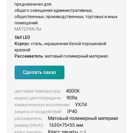
предназначен для
ЖКХ освещение
общего освещения административных,
общественных, производственных, торговых и иных
Торговое модульное освещение
помещений.
МАТЕРИАЛЫ
Уличное освещение
Skif LED
Облучатели
Корпус
: сталь, окрашенная белой порошковой
Прожекторное освещение
краской.
Рассеиватель
: матовый полимерный материал.
Освещение информационных и классных досок
Комплектующие для светильников
Сделать заказ
4000K
цветовая температура:
90Ra
индекс цветопередачи:
УХЛ4
климатическое исполнение:
IP40
защита от воздействий:
Матовый полимерный материал
рассеиватель:
1630×75×55 мм
размер (l×b×h):
Класс защиты — I
класс защиты: