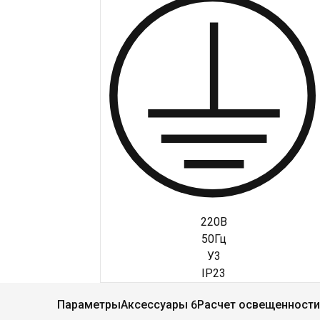
220В
50Гц
У3
IP23
Параметры
Аксессуары 6
Расчет освещенности