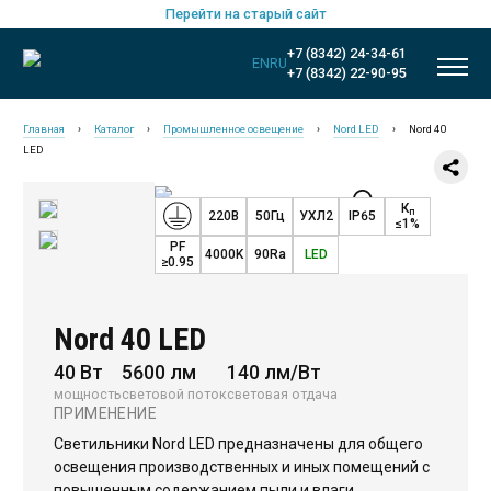
Перейти на старый сайт
+7 (8342) 24-34-61
EN
RU
+7 (8342) 22-90-95
Главная
›
Каталог
›
Промышленное освещение
›
Nord LED
›
Nord 40
LED
К
п
220В
50Гц
УХЛ2
IP65
≤1%
PF
4000K
90Ra
LED
≥0.95
Nord 40 LED
40 Вт
5600 лм
140 лм/Вт
мощность
световой поток
световая отдача
ПРИМЕНЕНИЕ
Новинки
Светильники Nord LED предназначены для общего
Общественное освещение
освещения производственных и иных помещений с
повышенным содержанием пыли и влаги.
Промышленное освещение