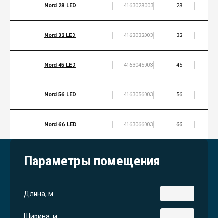
Nord 28 LED
4163028003
28
4
Nord 32 LED
4163032003
32
4
Nord 45 LED
4163045003
45
6
Nord 56 LED
4163056003
56
8
Nord 66 LED
4163066003
66
9
Параметры помещения
Длина, м
Ширина, м