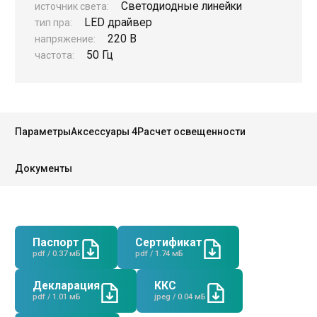
Светодиодные линейки
источник света:
LED драйвер
тип пра:
220 В
напряжение:
50 Гц
частота:
Руководство
Региональные представители
Параметры
Аксессуары 4
Расчет освещенности
Контакты
Документы
Паспорт
Сертификат
pdf / 0.37 мБ
pdf / 1.74 мБ
Декларация
ККС
pdf / 1.01 мБ
jpeg / 0.04 мБ