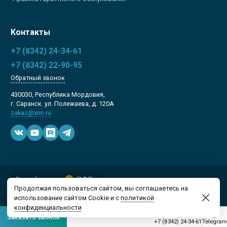
Контакты
+7 (8342) 24-34-61
+7 (8342) 22-90-95
Обратный звонок
430030, Республика Мордовия,
г. Саранск. ул. Полежаева, д. 120А
zakaz@xnn.ru
Разработано в
ООО "Ксенон"
/
ОГРН 1131323000126
/
Продолжая пользоваться сайтом, вы соглашаетесь на
ИНН 1309084872
/
Сайт не является публичной офертой. 2026г.
/
Политика
конфиденциальности
/
Соглашение
использование сайтом Cookie и с
политикой
конфиденциальности
Заказать звонок
+7 (8342) 24-34-61
Telegram