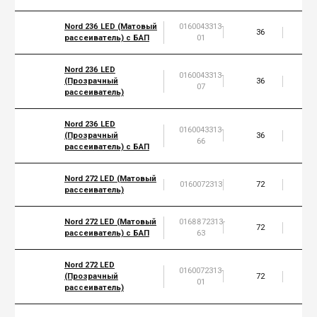
Nord 236 LED (Матовый
0160043313-
36
4
рассеиватель) с БАП
01
Nord 236 LED
0160043313-
(Прозрачный
36
4
07
рассеиватель)
Nord 236 LED
0160043313-
(Прозрачный
36
4
66
рассеиватель) с БАП
Nord 272 LED (Матовый
0160072313
72
9
рассеиватель)
Nord 272 LED (Матовый
0168872313-
72
9
рассеиватель) с БАП
63
Nord 272 LED
0160072313-
(Прозрачный
72
1
01
рассеиватель)