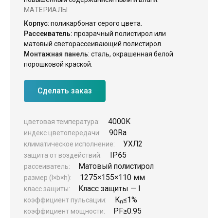
МАТЕРИАЛЫ
ЖКХ освещение
Корпус
: поликарбонат серого цвета.
Торговое модульное освещение
Рассеиватель:
прозрачный полистирол или
матовый светорассеивающий полистирол.
Уличное освещение
Монтажная панель
: сталь, окрашенная белой
порошковой краской.
Облучатели
Прожекторное освещение
Сделать заказ
Освещение информационных и классных досок
Комплектующие для светильников
4000K
цветовая температура:
90Ra
индекс цветопередачи:
УХЛ2
климатическое исполнение:
IP65
защита от воздействий:
Матовый полистирол
рассеиватель:
1275×155×110 мм
размер (l×b×h):
Класс защиты — I
класс защиты:
К
≤1%
коэффициент пульсации:
п
PF
≥0.95
коэффициент мощности: