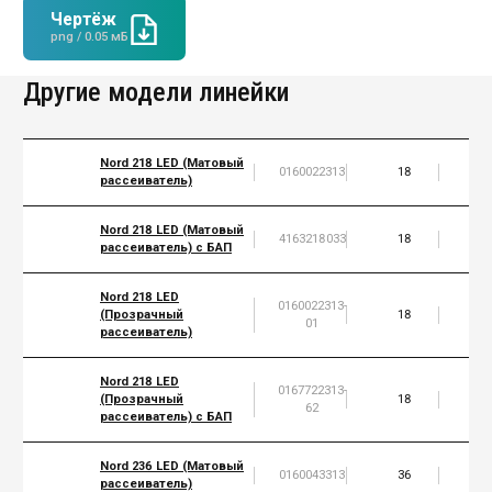
Чертёж
png / 0.05 мБ
Другие модели линейки
Nord 218 LED (Матовый
0160022313
18
2
рассеиватель)
Nord 218 LED (Матовый
4163218033
18
2
рассеиватель) с БАП
Nord 218 LED
0160022313-
(Прозрачный
18
2
01
рассеиватель)
Nord 218 LED
0167722313-
(Прозрачный
18
2
62
рассеиватель) с БАП
Nord 236 LED (Матовый
0160043313
36
4
рассеиватель)