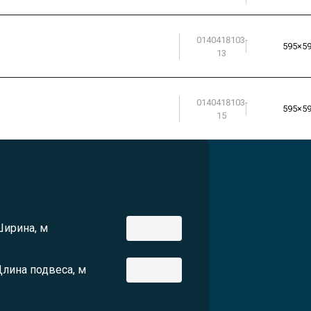
0140418103-
595×5
13
0140418103-
595×5
15
ирина, м
лина подвеса, м