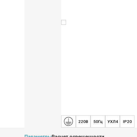
Новинки
Общественное освещение
Промышленное освещение
ЖКХ освещение
Торговое модульное освещение
Уличное освещение
Облучатели
Прожекторное освещение
Освещение информационных и классных досок
Комплектующие для светильников
220В
50Гц
УХЛ4
IP20
Параметры
Расчет освещенности