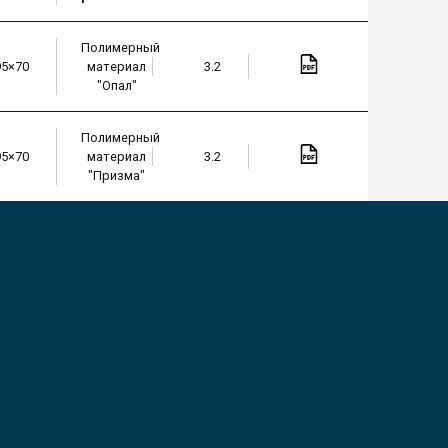
Полимерный
95×70
материал
3.2
"Опал"
Полимерный
95×70
материал
3.2
"Призма"