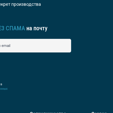
екрет производства
ЕЗ СПАМА
на почту
 email
 в
анных