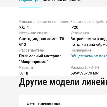
Климатическое исполнение:
Защита от воздейст
УХЛ4
IP20
Источник света:
Установка:
Светодиодная лампа Т8
Встраивается в по
G13
потолки типа «Армс
Рассеиватель:
Назначение:
Полимерный материал
Общественное осв
"Микропризма"
Частота:
Размер (L×B×H):
50 Гц
595×595×70 мм
Руководство
Другие модели линей
Региональные представители
Контакты
Фото
Наименование