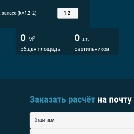
 запаса (k=1.2-2)
0
0
2
М
шт.
общая площадь
светильников
Заказать расчёт
на почту
Ваше имя