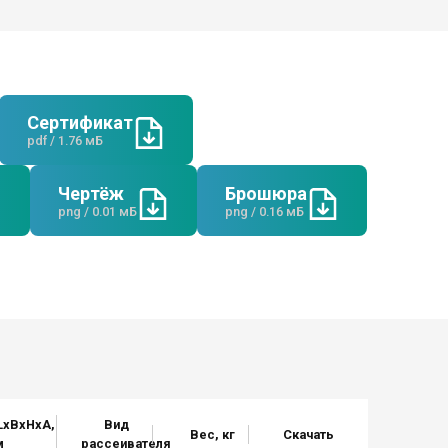
Сертификат
pdf / 1.76 мБ
Чертёж
Брошюра
png / 0.01 мБ
png / 0.16 мБ
LxBxHхА,
Вид
Вес, кг
Скачать
м
рассеивателя