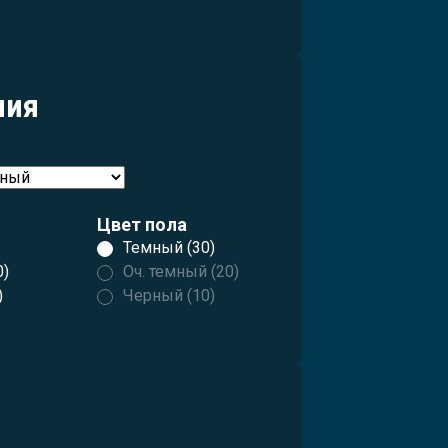
ния
Цвет пола
Темный (30)
0)
Оч. темный (20)
)
Черный (10)