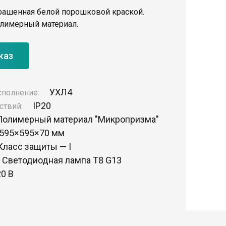
окрашенная белой порошковой краской.
олимерный материал.
каз
УХЛ4
сполнение:
IP20
ствий:
Полимерный материал "Микропризма"
595×595×70 мм
Класс защиты — I
Светодиодная лампа Т8 G13
20 В