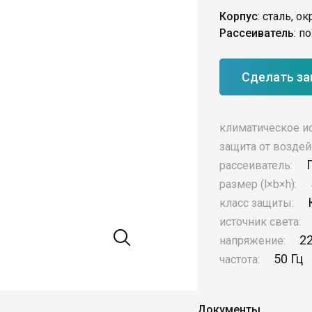
Корпус
: сталь, 
Рассеиватель
: п
Сделать за
климатическое и
защита от воздей
рассеиватель:
размер (l×b×h):
класс защиты:
источник света:
2
напряжение:
50 Гц
частота:
Документы