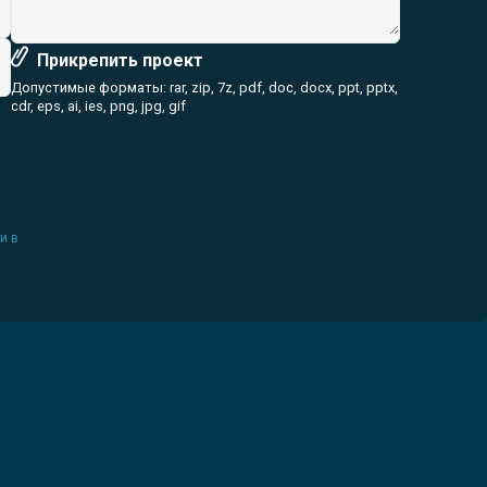
Прикрепить проект
Допустимые форматы: rar, zip, 7z, pdf, doc, docx, ppt, pptx,
cdr, eps, ai, ies, png, jpg, gif
и в