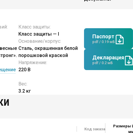
вий:
Класс защиты:
Класс защиты — I
Паспорт
Основание/корпус:
pdf / 0.19 мБ
двесные
Сталь, окрашенная белой
тронг».
порошковой краской
Декларация
Напряжение:
pdf / 0.2 мБ
ещение
220 В
Вес:
3.2 кг
ки
Размеры 
Код заказа
м