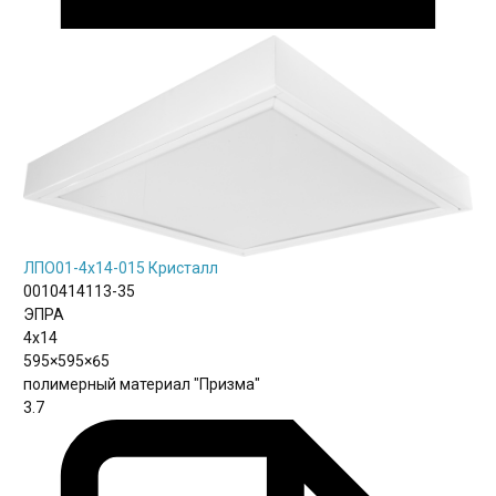
ЛПО01-4х14-015 Кристалл
0010414113-35
ЭПРА
4х14
595×595×65
полимерный материал "Призма"
3.7