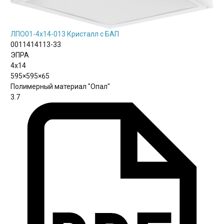
ЛПО01-4х14-013 Кристалл с БАП
0011414113-33
ЭПРА
4х14
595×595×65
Полимерный материал "Опал"
3.7