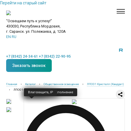
Перейти на старый сайт
“Освещаем путь к успеху!”
430030, Республика Мордовия,
г. Саранск. ул. Полежаева, д. 120А
EN
RU
+7 (8342) 24-34-61
+7 (8342) 22-90-95
Заказать звонок
Главная
›
Каталог
›
Общественное освещение
›
ЛПО01 Кристалл (Квадрат)
›
ЛПО01-2х36-014 Кристалл
Класс защиты — I
Напряжение
Частота
Климатическое исполнение
Влагозащита, IP
Новинки
Общественное освещение
Промышленное освещение