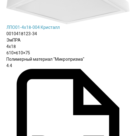
ЛПО01-4х18-004 Кристалл
0010418123-34
ЭмПРА
4х18
610×610×75
Полимерный материал "Микропризма"
4.4