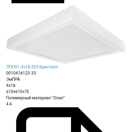
ЛПО01-4х18-003 Кристалл
0010418123-33
ЭмПРА
4х18
610×610×75
Полимерный материал "Опал"
4.4