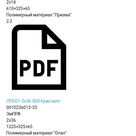
2х18
610×325×65
Полимерный материал "Призма"
2.2
ЛПО01-2х36-003 Кристалл
0010236013-33
ЭмПРА
2х36
1225×325×65
Полимерный материал "Опал"