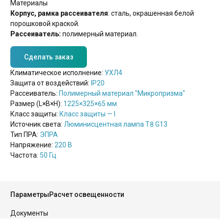
Материалы
Корпус, рамка рассеивателя
: сталь, окрашенная белой
порошковой краской.
Рассеиватель:
полимерный материал.
Сделать заказ
Климатическое исполнение:
УХЛ4
Защита от воздействий:
IP20
Рассеиватель:
Полимерный материал "Микропризма"
Размер (L×B×H):
1225×325×65 мм
Класс защиты:
Класс защиты — I
Источник света:
Люминисцентная лампа Т8 G13
Тип ПРА:
ЭПРА
Напряжение:
220 В
Частота:
50 Гц
Параметры
Расчет освещенности
Документы