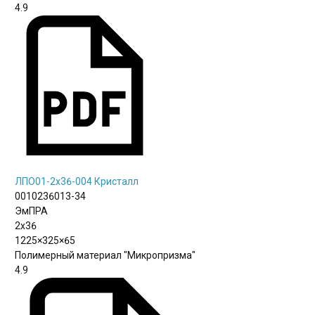
4.9
ЛПО01-2х36-004 Кристалл
0010236013-34
ЭмПРА
2х36
1225×325×65
Полимерный материал "Микропризма"
4.9