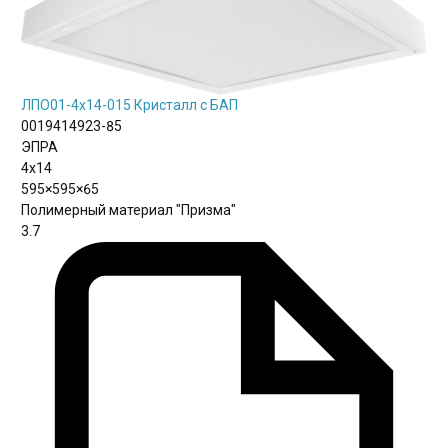
ЛПО01-4х14-015 Кристалл с БАП
0019414923-85
ЭПРА
4х14
595×595×65
Полимерный материал "Призма"
3.7