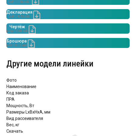
pdf / 1.56 мБ
Декларация
pdf / 4.15 мБ
Чертёж
png / 0.01 мБ
Брошюра
pdf / 0.12 мБ
Другие модели линейки
Фото
Наименование
Код заказа
ПРА
Мощность, Вт
Размеры LxBxHхА, мм
Вид рассеивателя
Вес, кг
Скачать