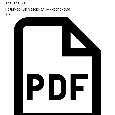
595×595×65
Полимерный материал "Микропризма"
3.7