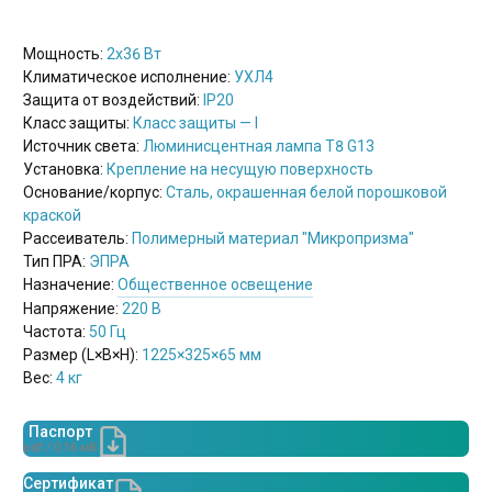
Мощность:
2х36 Вт
Климатическое исполнение:
УХЛ4
Защита от воздействий:
IP20
Класс защиты:
Класс защиты — I
Источник света:
Люминисцентная лампа Т8 G13
Установка:
Крепление на несущую поверхность
Основание/корпус:
Сталь, окрашенная белой порошковой
краской
Рассеиватель:
Полимерный материал "Микропризма"
Тип ПРА:
ЭПРА
Назначение:
Общественное освещение
Напряжение:
220 В
Частота:
50 Гц
Размер (L×B×H):
1225×325×65 мм
Вес:
4 кг
Паспорт
pdf / 0.16 мБ
Сертификат