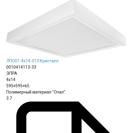
ЛПО01-4х14-013 Кристалл
0010414113-33
ЭПРА
4х14
595×595×65
Полимерный материал "Опал"
3.7