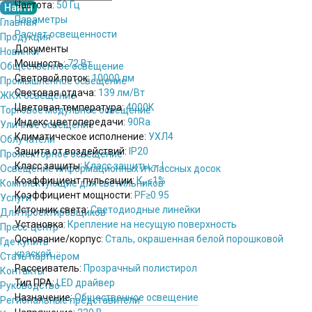
Частота:
50 Гц
Параметры
Главная
Расчет освещенности
Продукция
Документы
Новинки
Мощность:
72 Вт
Общественное освещение
Световой поток:
10000 лм
Промышленное освещение
Световая отдача:
139 лм/Вт
ЖКХ освещение
Цветовая температура:
4000K
Торговое модульное освещение
Индекс цветопередачи:
90Ra
Уличное освещение
Климатическое исполнение:
УХЛ4
Облучатели
Защита от воздействий:
IP20
Прожекторное освещение
Класс защиты:
Класс защиты — I
Освещение информационных и классных досок
Коэффициент пульсации:
К
≤1%
Комплектующие для светильников
п
Коэффициент мощности:
PF
≥0.95
Услуги
Источник света:
Светодиодные линейки
Для проектировщиков
Установка:
Крепление на несущую поверхность
Пресс-центр
Основание/корпус:
Сталь, окрашенная белой порошковой
Где купить
краской
Стать партнёром
Рассеиватель:
Прозрачный полистирол
Контакты
Тип ПРА:
LED драйвер
Руководство
Назначение:
Общественное освещение
Региональные представители