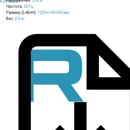
Напряжение:
220 В
Контакты
Частота:
50 Гц
Размер (L×B×H):
1235×145×50 мм
Вес:
2.5 кг
Паспорт
pdf / 0.16 мБ