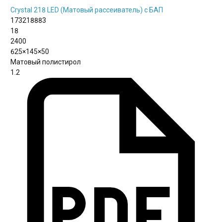
Crystal 218 LED (Матовый рассеиватель) с БАП
173218883
18
2400
625×145×50
Матовый полистирол
1.2