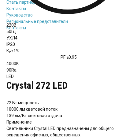
Стать партнёром
Контакты
Руководство
Региональные представители
220В
Контакты
50Гц
УХЛ4
IP20
К
≤1%
п
PF
≥0.95
4000K
90Ra
LED
Crystal 272 LED
72 Вт
мощность
10000 лм
световой поток
139 лм/Вт
световая отдача
Применение
Светильники Crystal LED предназначены для общего
освещения офисных, общественных