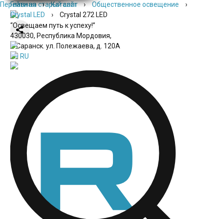
Перейти на старый сайт
Главная
›
Каталог
›
Общественное освещение
›
Crystal LED
›
Crystal 272 LED
“Освещаем путь к успеху!”
430030, Республика Мордовия,
г. Саранск. ул. Полежаева, д. 120А
EN
RU