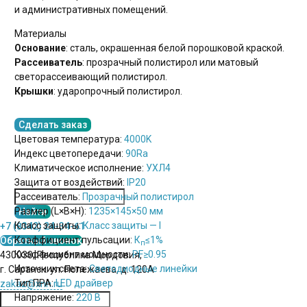
и административных помещений.
Материалы
Основание
: сталь, окрашенная белой порошковой краской.
Рассеиватель
: прозрачный полистирол или матовый
светорассеивающий полистирол.
Крышки
: ударопрочный полистирол.
Сделать заказ
Цветовая температура:
4000K
Индекс цветопередачи:
90Ra
Климатическое исполнение:
УХЛ4
Защита от воздействий:
IP20
Рассеиватель:
Прозрачный полистирол
Размер (L×B×H):
1235×145×50 мм
Класс защиты:
Класс защиты — I
+7 (8342) 24-34-61
Коэффициент пульсации:
К
≤1%
Обратный звонок
п
Коэффициент мощности:
PF
≥0.95
430030, Республика Мордовия,
Источник света:
Светодиодные линейки
г. Саранск. ул. Полежаева, д. 120А
Тип ПРА:
LED драйвер
zakaz@xnn.ru
Напряжение:
220 В