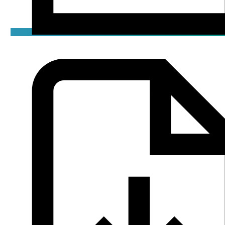
Чертёж
png / 0.02 мБ