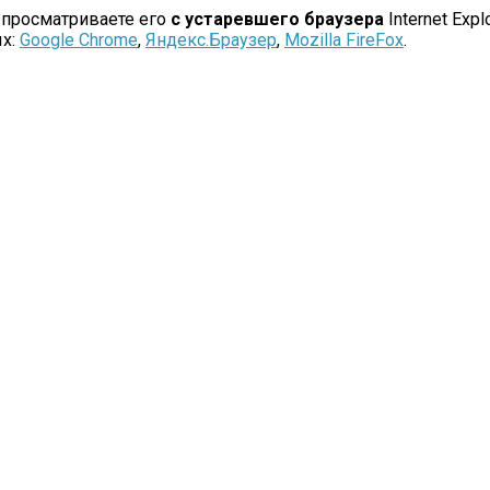
 просматриваете его
с устаревшего браузера
Internet Explo
ых:
Google Chrome
,
Яндекс.Браузер
,
Mozilla FireFox
.