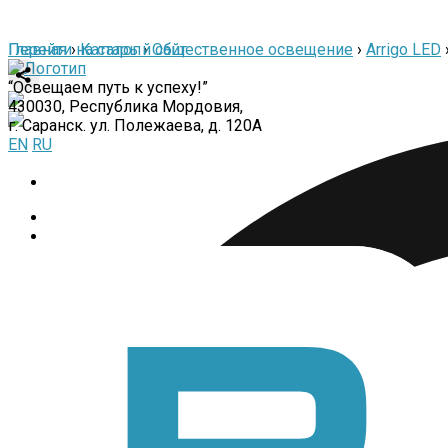
Перейти на старый сайт
Главная
›
Каталог
›
Общественное освещение
›
Arrigo LED
“Освещаем путь к успеху!”
430030, Республика Мордовия,
г. Саранск. ул. Полежаева, д. 120А
EN
RU