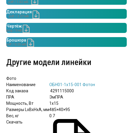
pdf / 1.62 мБ
Декларация
pdf / 2.27 мБ
Чертёж
png / 0 кБ
Брошюра
pdf / 0.25 мБ
Другие модели линейки
Фото
Наименование
ОБН01-1х15-001 Фотон
Код заказа
4291115000
ПРА
ЭмПРА
Мощность, Вт
1х15
Размеры LxBxHхА, мм
485×40×95
Вес, кг
0.7
Скачать