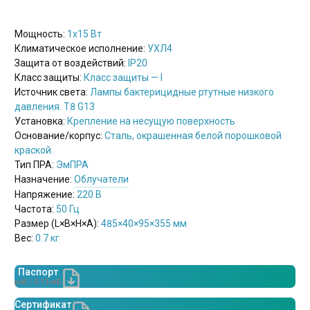
Мощность:
1х15 Вт
Климатическое исполнение:
УХЛ4
Защита от воздействий:
IP20
Класс защиты:
Класс защиты — I
Источник света:
Лампы бактерицидные ртутные низкого
давления. T8 G13
Установка:
Крепление на несущую поверхность
Основание/корпус:
Сталь, окрашенная белой порошковой
краской.
Тип ПРА:
ЭмПРА
Назначение:
Облучатели
Напряжение:
220 В
Частота:
50 Гц
Размер (L×B×H×A):
485×40×95×355 мм
Вес:
0.7 кг
Паспорт
pdf / 0.13 мБ
Сертификат