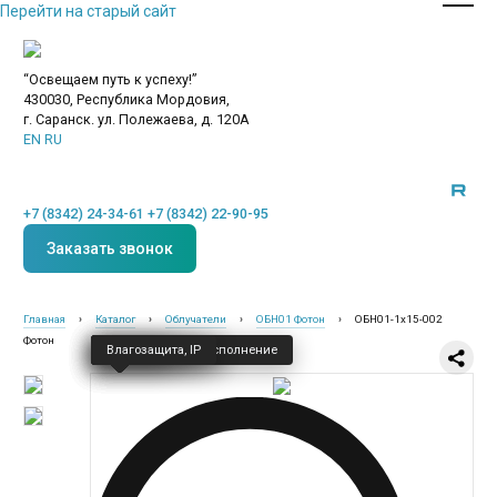
Перейти на старый сайт
“Освещаем путь к успеху!”
430030, Республика Мордовия,
г. Саранск. ул. Полежаева, д. 120А
EN
RU
+7 (8342) 24-34-61
+7 (8342) 22-90-95
Заказать звонок
Главная
›
Каталог
›
Облучатели
›
ОБН01 Фотон
›
ОБН01-1х15-002
Фотон
Класс защиты — I
Напряжение
Частота
Климатическое исполнение
Влагозащита, IP
Новинки
Общественное освещение
Промышленное освещение