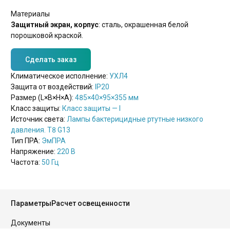
Материалы
Защитный экран, корпус
: сталь, окрашенная белой
порошковой краской.
Сделать заказ
Климатическое исполнение:
УХЛ4
Защита от воздействий:
IP20
Размер (L×B×H×A):
485×40×95×355 мм
Класс защиты:
Класс защиты — I
Источник света:
Лампы бактерицидные ртутные низкого
давления. T8 G13
Тип ПРА:
ЭмПРА
Напряжение:
220 В
Частота:
50 Гц
Параметры
Расчет освещенности
Документы