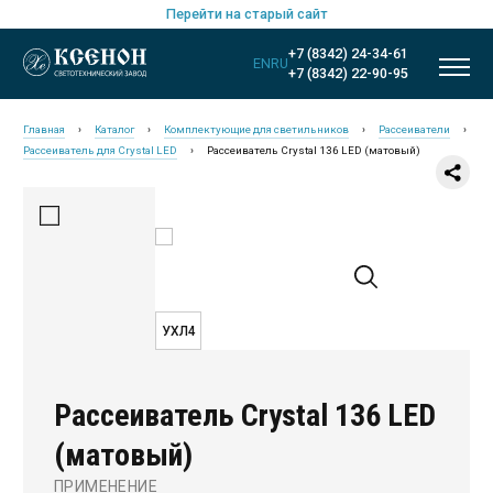
Перейти на старый сайт
+7 (8342) 24-34-61
EN
RU
+7 (8342) 22-90-95
Главная
›
Каталог
›
Комплектующие для светильников
›
Рассеиватели
›
Рассеиватель для Crystal LED
›
Рассеиватель Crystal 136 LED (матовый)
УХЛ4
Рассеиватель Crystal 136 LED
Новинки
(матовый)
Общественное освещение
ПРИМЕНЕНИЕ
Промышленное освещение