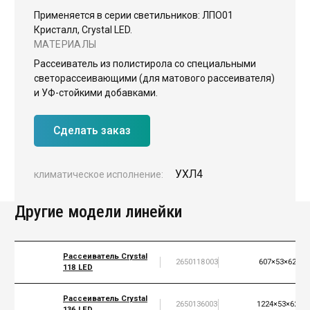
Применяется в серии светильников: ЛПО01
ЖКХ освещение
Кристалл, Crystal LED.
МАТЕРИАЛЫ
Торговое модульное освещение
Рассеиватель из полистирола со специальными
Уличное освещение
светорассеивающими (для матового рассеивателя)
Облучатели
и УФ-стойкими добавками.
Прожекторное освещение
Сделать заказ
Освещение информационных и классных досок
Комплектующие для светильников
УХЛ4
климатическое исполнение:
Другие модели линейки
Рассеиватель Crystal
2650118003
607×53×62
118 LED
Рассеиватель Crystal
2650136003
1224×53×62
136 LED