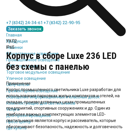
+7 (8342) 24-34-61
+7 (8342) 22-90-95
Заказать звонок
Главная
УХЛ2
Продукция
IP65
Новинки
Корпус в сборе Luxe 236 LED
Общественное освещение
Промышленное освещение
без схемы с панелью
ЖКХ освещение
Торговое модульное освещение
Уличное освещение
Применение
Облучатели
Корпус промышленного светильника Luxe разработан для
Прожекторное освещение
использования парковках жилых комплексов и отелей, на
Освещение информационных и классных досок
складах, производственных цехах промышленных
Комплектующие для светильников
предприятий, спортивных сооружениях и др. Один из
Услуги
наиболее важных комплектующих элементов LED-
Для проектировщиков
светильников является корпус и рассеиватель, которые
Пресс-центр
обеспечивают безопасность, надежность и долговечность
Где купить