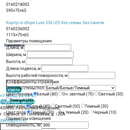
0160218002
595×75×65
Корпус в сборе Luxe 236 LED без схемы, без панели
0160236002
1115×75×65
Параметры помещения
Ваше имя
Организация
Номер телефона
Описание расчета
Длина, м
Ширина, м
Высота, м
Длина подвеса, м
Высота рабочей поверхности, м
Коэффициенты отражения
Потолок/стены/пол
Цвет потолка
Белый (80)
Оч. светлый (70)
Светлый (50)
+7 (8342) 24-34-61
Темный (30)
Обратный звонок
Цвет стен
Белый (80)
Светлый (50)
Темный (30)
430030, Республика Мордовия,
Цвет пола
Темный (30)
Оч. темный (20)
Черный (10)
г. Саранск. ул. Полежаева, д. 120А
Параметры освещения
zakaz@xnn.ru
Освещенность, лк