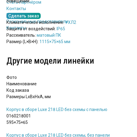
освещения.
Стать партнёром
Контакты
Руководство
Сделать заказ
Региональные представители
Климатическое исполнение:
УХЛ2
Контакты
Защита от воздействий:
IP65
Рассеиватель:
матовый ПК
Размер (L×B×H):
1115×75×65 мм
Другие модели линейки
Фото
Наименование
Код заказа
Размеры LxBxHхА, мм
Корпус в сборе Luxe 218 LED без схемы с панелью
0160218001
595×75×65
Корпус в сборе Luxe 218 LED без схемы, без панели