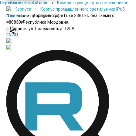
Перейти на старый сайт
Главная
›
Каталог
›
Комплектующие для светильников
›
Корпуса
›
Корпус промышленного светильника IP65
Luxe LED
›
Корпус в сборе Luxe 236 LED без схемы с
“Освещаем путь к успеху!”
панелью
430030, Республика Мордовия,
г. Саранск. ул. Полежаева, д. 120А
EN
RU