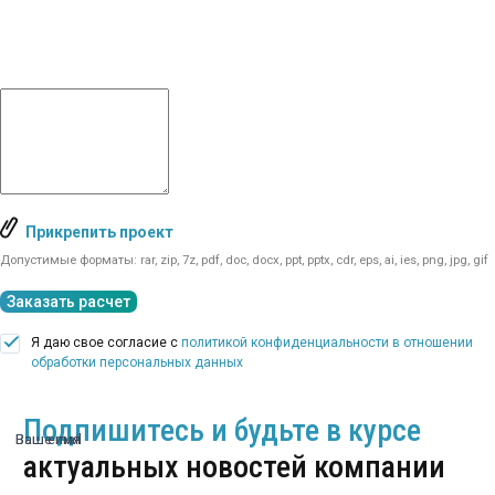
Прикрепить проект
Допустимые форматы: rar, zip, 7z, pdf, doc, docx, ppt, pptx, cdr, eps, ai, ies, png, jpg, gif
Заказать расчет
Я даю свое согласие с
политикой конфиденциальности в отношении
обработки персональных данных
Подпишитесь и будьте в курсе
Ваше имя
Ваш email
актуальных новостей компании