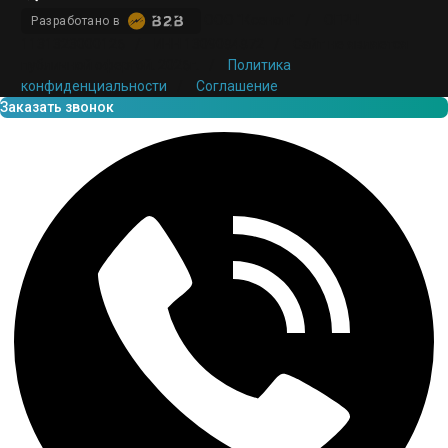
ООО "Ксенон"
/
ОГРН
Разработано в
1131323000126
/
ИНН 1309084872
/
Сайт не является
публичной офертой. 2026г.
/
Политика
конфиденциальности
/
Соглашение
Заказать звонок