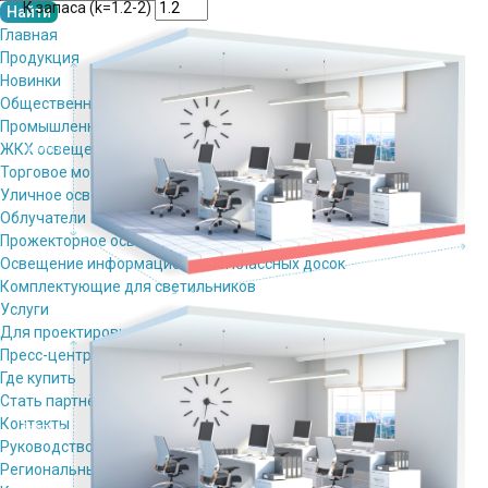
К запаса (k=1.2-2)
Главная
Продукция
Новинки
Общественное освещение
Промышленное освещение
ЖКХ освещение
Торговое модульное освещение
Уличное освещение
Облучатели
Прожекторное освещение
Освещение информационных и классных досок
Комплектующие для светильников
Услуги
Для проектировщиков
Пресс-центр
Где купить
Стать партнёром
Контакты
Руководство
Региональные представители