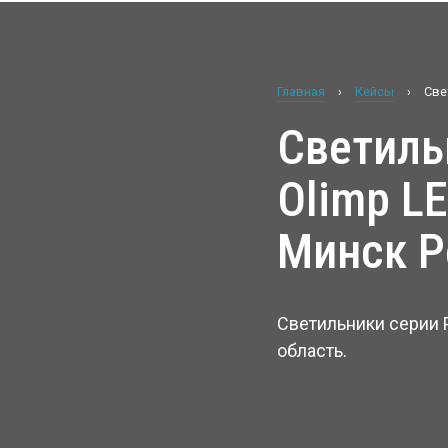
Главная
›
Кейсы
›
Све
Светильники серии Premier LED и
Olimp L
Минск Р
Светильники серии 
область.