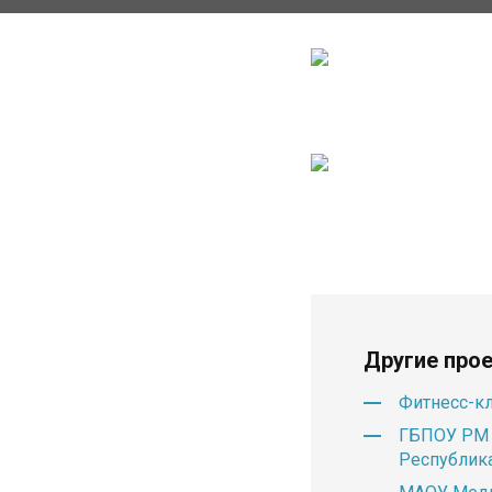
Другие про
Фитнесс-кл
ГБПОУ РМ 
Республик